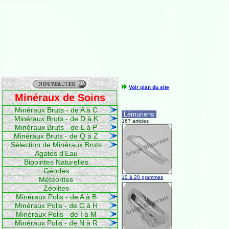
Voir plan du site
Minéraux de Soins
Minéraux Bruts - de A à C
Lémuriens
Minéraux Bruts - de D à K
167 articles
Minéraux Bruts - de L à P
Minéraux Bruts - de Q à Z
Sélection de Minéraux Bruts
Agates d'Eau
Bipointes Naturelles
Géodes
10 à 20 grammes
Météorites
Zéolites
Minéraux Polis - de A à B
Minéraux Polis - de C à H
Minéraux Polis - de I à M
Minéraux Polis - de N à R