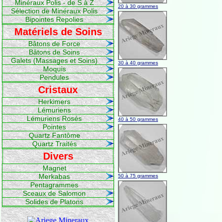
Minéraux Polis - de S à Z
20 à 30 grammes
Sélection de Minéraux Polis
Bipointes Repolies
Matériels de Soins
Bâtons de Force
Bâtons de Soins
Galets (Massages et Soins)
30 à 40 grammes
Moquis
Pendules
Cristaux
Herkimers
Lémuriens
Lémuriens Rosés
40 à 50 grammes
Pointes
Quartz Fantôme
Quartz Traités
Divers
Magnet
Merkabas
50 à 75 grammes
Pentagrammes
Sceaux de Salomon
Solides de Platons