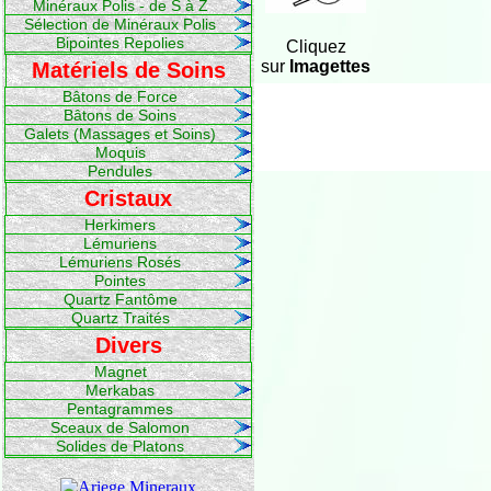
Minéraux Polis - de S à Z
Sélection de Minéraux Polis
Bipointes Repolies
Cliquez
sur
Imagettes
Matériels de Soins
Bâtons de Force
Bâtons de Soins
Galets (Massages et Soins)
Moquis
Pendules
Cristaux
Herkimers
Lémuriens
Lémuriens Rosés
Pointes
Quartz Fantôme
Quartz Traités
Divers
Magnet
Merkabas
Pentagrammes
Sceaux de Salomon
Solides de Platons