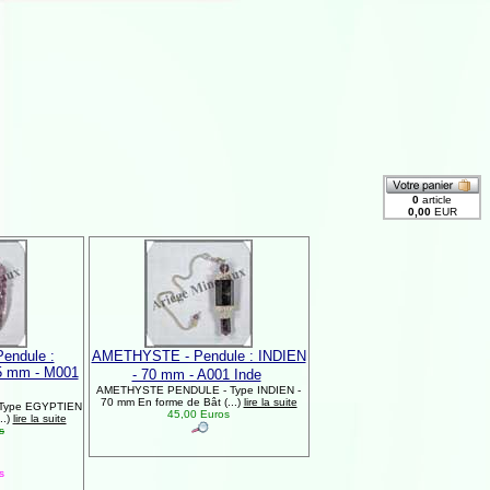
endule :
AMETHYSTE - Pendule : INDIEN
5 mm - M001
- 70 mm - A001 Inde
AMETHYSTE PENDULE - Type INDIEN -
70 mm En forme de Bât (...)
lire la suite
Type EGYPTIEN
45,00 Euros
..)
lire la suite
s
s