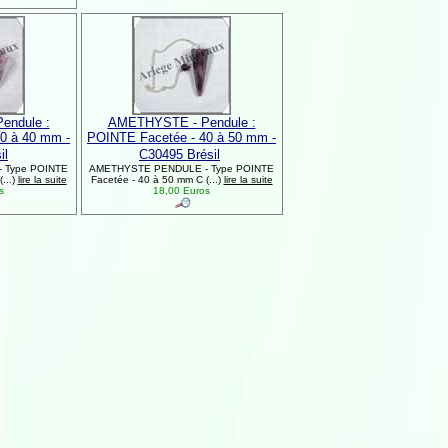
endule :
AMETHYSTE - Pendule :
0 à 40 mm -
POINTE Facetée - 40 à 50 mm -
il
C30495 Brésil
 Type POINTE
AMETHYSTE PENDULE - Type POINTE
...)
lire la suite
Facetée - 40 à 50 mm C (...)
lire la suite
os
18,00 Euros