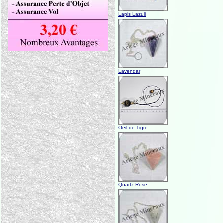
Lapis Lazuli
Lavendar
Oeil de Tigre
Quartz Rose