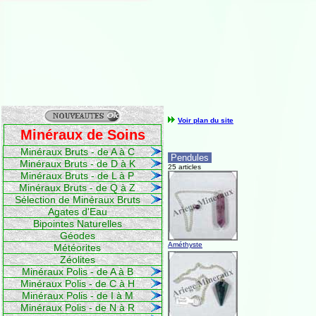
Voir plan du site
Minéraux de Soins
Minéraux Bruts - de A à C
Pendules
Minéraux Bruts - de D à K
25 articles
Minéraux Bruts - de L à P
Minéraux Bruts - de Q à Z
Sélection de Minéraux Bruts
Agates d'Eau
Bipointes Naturelles
Géodes
Améthyste
Météorites
Zéolites
Minéraux Polis - de A à B
Minéraux Polis - de C à H
Minéraux Polis - de I à M
Minéraux Polis - de N à R