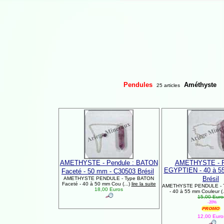
Pendules
Améthyste
25 articles
AMETHYSTE - Pendule : BATON
AMETHYSTE - P
EGYPTIEN - 40 à 5
Faceté - 50 mm - C30503 Brésil
Brésil
AMETHYSTE PENDULE - Type BATON
Faceté - 40 à 50 mm Cou (...)
lire la suite
AMETHYSTE PENDULE - 
18,00 Euros
- 40 à 55 mm Couleur (.
15,00 Euro
-20%
12,00 Euro