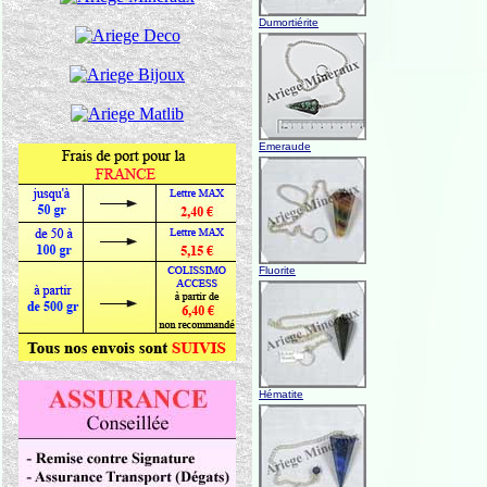
Dumortiérite
Emeraude
Fluorite
Hématite