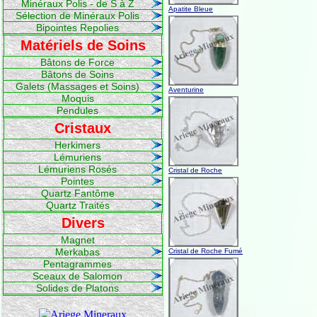
Minéraux Polis - de S à Z
Apatite Bleue
Sélection de Minéraux Polis
Bipointes Repolies
Matériels de Soins
Bâtons de Force
Bâtons de Soins
Galets (Massages et Soins)
Aventurine
Moquis
Pendules
Cristaux
Herkimers
Lémuriens
Lémuriens Rosés
Cristal de Roche
Pointes
Quartz Fantôme
Quartz Traités
Divers
Magnet
Merkabas
Cristal de Roche Fumé
Pentagrammes
Sceaux de Salomon
Solides de Platons