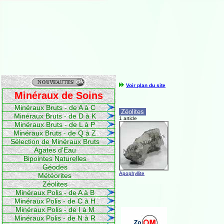
Voir plan du site
Minéraux de Soins
Minéraux Bruts - de A à C
Zéolites
Minéraux Bruts - de D à K
1 article
Minéraux Bruts - de L à P
Minéraux Bruts - de Q à Z
Sélection de Minéraux Bruts
Agates d'Eau
Bipointes Naturelles
Géodes
Apophyllite
Météorites
Zéolites
Minéraux Polis - de A à B
Minéraux Polis - de C à H
Minéraux Polis - de I à M
Minéraux Polis - de N à R