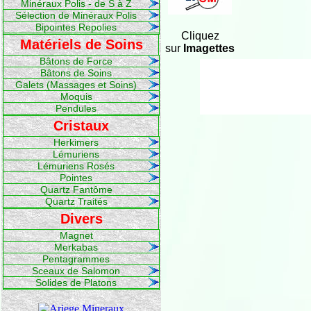
Minéraux Polis - de S à Z
Sélection de Minéraux Polis
Bipointes Repolies
Cliquez
Matériels de Soins
sur
Imagettes
Bâtons de Force
Bâtons de Soins
Galets (Massages et Soins)
Moquis
Pendules
Cristaux
Herkimers
Lémuriens
Lémuriens Rosés
Pointes
Quartz Fantôme
Quartz Traités
Divers
Magnet
Merkabas
Pentagrammes
Sceaux de Salomon
Solides de Platons