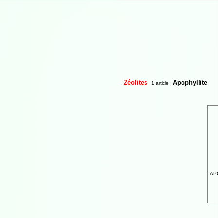
Zéolites
Apophyllite
1 article
APO