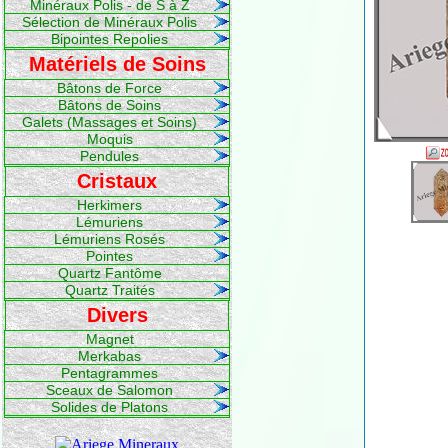
Minéraux Polis - de S à Z
Sélection de Minéraux Polis
Bipointes Repolies
Matériels de Soins
Bâtons de Force
Bâtons de Soins
Galets (Massages et Soins)
Moquis
Pendules
Cristaux
Herkimers
Lémuriens
Lémuriens Rosés
Pointes
Quartz Fantôme
Quartz Traités
Divers
Magnet
Merkabas
Pentagrammes
Sceaux de Salomon
Solides de Platons