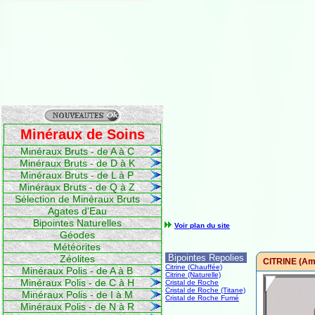
Minéraux de Soins
Minéraux Bruts - de A à C
Minéraux Bruts - de D à K
Minéraux Bruts - de L à P
Minéraux Bruts - de Q à Z
Sélection de Minéraux Bruts
Agates d'Eau
Bipointes Naturelles
Voir plan du site
Géodes
Météorites
Bipointes Repolies
Zéolites
CITRINE (Am
Citrine (Chauffée)
Minéraux Polis - de A à B
Citrine (Naturelle)
Minéraux Polis - de C à H
Cristal de Roche
Cristal de Roche (Titane)
Minéraux Polis - de I à M
Cristal de Roche Fumé
Minéraux Polis - de N à R