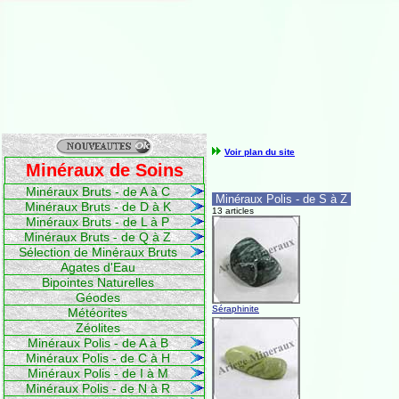
Voir plan du site
Minéraux de Soins
Minéraux Bruts - de A à C
Minéraux Polis - de S à Z
Minéraux Bruts - de D à K
13 articles
Minéraux Bruts - de L à P
Minéraux Bruts - de Q à Z
Sélection de Minéraux Bruts
Agates d'Eau
Bipointes Naturelles
Géodes
Séraphinite
Météorites
Zéolites
Minéraux Polis - de A à B
Minéraux Polis - de C à H
Minéraux Polis - de I à M
Minéraux Polis - de N à R