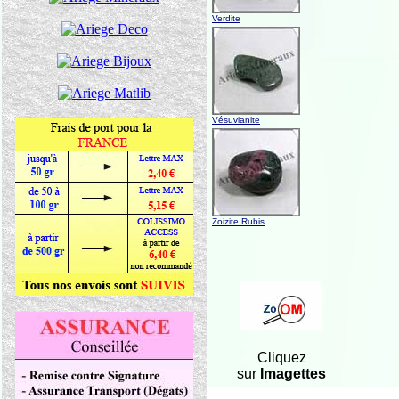
Verdite
Vésuvianite
Zoizite Rubis
Cliquez
sur
Imagettes