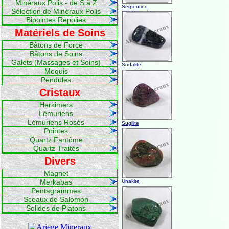
Minéraux Polis - de S à Z
Serpentine
Sélection de Minéraux Polis
Bipointes Repolies
Matériels de Soins
Bâtons de Force
Bâtons de Soins
Galets (Massages et Soins)
Sodalite
Moquis
Pendules
Cristaux
Herkimers
Lémuriens
Lémuriens Rosés
Sugilite
Pointes
Quartz Fantôme
Quartz Traités
Divers
Magnet
Merkabas
Unakite
Pentagrammes
Sceaux de Salomon
Solides de Platons