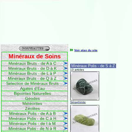
Voir plan du site
Minéraux de Soins
Minéraux Bruts - de A à C
Minéraux Polis - de S à Z
Minéraux Bruts - de D à K
13 articles
Minéraux Bruts - de L à P
Minéraux Bruts - de Q à Z
Sélection de Minéraux Bruts
Agates d'Eau
Bipointes Naturelles
Géodes
Séraphinite
Météorites
Zéolites
Minéraux Polis - de A à B
Minéraux Polis - de C à H
Minéraux Polis - de I à M
Minéraux Polis - de N à R