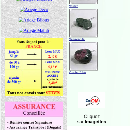
Verdite
Vésuvianite
Zoizite Rubis
Cliquez
sur
Imagettes