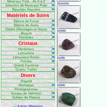
Minéraux Polis - de S à Z
Serpentine
Sélection de Minéraux Polis
Bipointes Repolies
Matériels de Soins
Bâtons de Force
Bâtons de Soins
Galets (Massages et Soins)
Sodalite
Moquis
Pendules
Cristaux
Herkimers
Lémuriens
Lémuriens Rosés
Sugilite
Pointes
Quartz Fantôme
Quartz Traités
Divers
Magnet
Merkabas
Unakite
Pentagrammes
Sceaux de Salomon
Solides de Platons