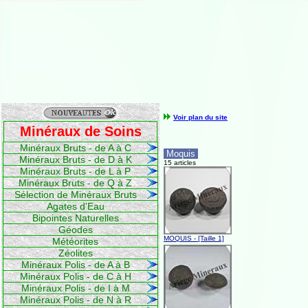
Voir plan du site
Minéraux de Soins
Minéraux Bruts - de A à C
Moquis
Minéraux Bruts - de D à K
15 articles
Minéraux Bruts - de L à P
Minéraux Bruts - de Q à Z
Sélection de Minéraux Bruts
Agates d'Eau
Bipointes Naturelles
Géodes
MOQUIS - [Taille 1]
Météorites
Zéolites
Minéraux Polis - de A à B
Minéraux Polis - de C à H
Minéraux Polis - de I à M
Minéraux Polis - de N à R