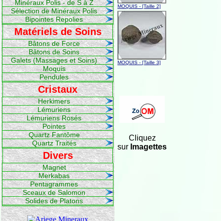
Minéraux Polis - de S à Z
MOQUIS - [Taille 2]
Sélection de Minéraux Polis
Bipointes Repolies
Matériels de Soins
Bâtons de Force
Bâtons de Soins
Galets (Massages et Soins)
MOQUIS - [Taille 3]
Moquis
Pendules
Cristaux
Herkimers
Lémuriens
Lémuriens Rosés
Pointes
Quartz Fantôme
Cliquez
Quartz Traités
sur
Imagettes
Divers
Magnet
Merkabas
Pentagrammes
Sceaux de Salomon
Solides de Platons