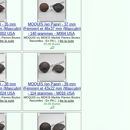
) - 35 mm
MOQUIS (en Paire) - 37 mm
m (Masculin)
(Féminin) et 46x37 mm (Masculin)
M002 USA
- 140 grammes - M004 USA
Pierres Brutes
MOQUIS ou MOKIS Marble Pierres Brutes
lire la suite
Naturelles - En PA (...)
lire la suite
s
25,00 Euros
) - 38 mm
MOQUIS (en Paire) - 39 mm
m (Masculin)
(Féminin) et 43x22 mm (Masculin)
M024 USA
- 114 grammes - M016 USA
Pierres Brutes
MOQUIS ou MOKIS Marble Pierres Brutes
lire la suite
Naturelles - En PA (...)
lire la suite
s
15,00 Euros