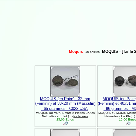
Moquis
MOQUIS - [Taille 2
15 articles
MOQUIS (en Paire) - 32 mm
MOQUIS (en Paire
(Féminin) et 33x20 mm (Masculin)
(Féminin) et 40x31 m
- 65 grammes - C022 USA
- 96 grammes - 
MOQUIS ou MOKIS Marble Pierres Brutes
MOQUIS ou MOKIS Marble 
Naturelles - En PA (...)
lire la suite
Naturelles - En PA (...)
25,00 Euros
15,00 Euro