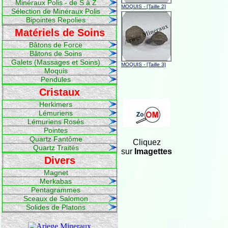
Minéraux Polis - de S à Z
MOQUIS - [Taille 2]
Sélection de Minéraux Polis
Bipointes Repolies
Matériels de Soins
Bâtons de Force
Bâtons de Soins
Galets (Massages et Soins)
MOQUIS - [Taille 3]
Moquis
Pendules
Cristaux
Herkimers
Lémuriens
Lémuriens Rosés
Pointes
Quartz Fantôme
Cliquez
Quartz Traités
sur
Imagettes
Divers
Magnet
Merkabas
Pentagrammes
Sceaux de Salomon
Solides de Platons