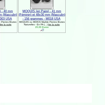
) - 40 mm
MOQUIS (en Paire) - 41 mm
m (Masculin)
(Féminin) et 48x30 mm (Masculin)
M003 USA
- 156 grammes - M018 USA
Pierres Brutes
MOQUIS ou MOKIS Marble Pierres Brutes
lire la suite
Naturelles - En PA (...)
lire la suite
s
20,00 Euros