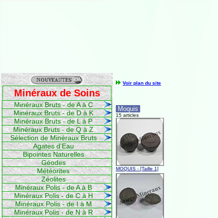
Voir plan du site
Minéraux de Soins
Minéraux Bruts - de A à C
Moquis
Minéraux Bruts - de D à K
15 articles
Minéraux Bruts - de L à P
Minéraux Bruts - de Q à Z
Sélection de Minéraux Bruts
Agates d'Eau
Bipointes Naturelles
Géodes
MOQUIS - [Taille 1]
Météorites
Zéolites
Minéraux Polis - de A à B
Minéraux Polis - de C à H
Minéraux Polis - de I à M
Minéraux Polis - de N à R