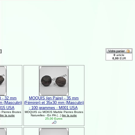
]
) - 32 mm
MOQUIS (en Paire) - 35 mm
m (Masculin)
(Féminin) et 35x30 mm (Masculin)
M015 USA
- 100 grammes - M001 USA
Pierres Brutes
MOQUIS ou MOKIS Marble Pierres Brutes
lire la suite
Naturelles - En PA (...)
lire la suite
s
25,00 Euros