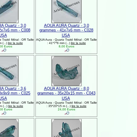
 Quartz - 3,0
AQUA AURA Quartz - 3,0
2x7x6 mm - C008
grammes - 41x7x6 mm - C028
USA
USA
Traité Métal : OR Taille
AQUA Aura - Quartz Traité Métal : OR Taille
 (...)
lire la suite
: 41*7*6 mm (...)
lire la suite
00 Euros
8,00 Euros
 Quartz - 3,6
AQUA AURA Quartz - 8,0
0x9x9 mm - C025
grammes - 35x20x15 mm - C043
USA
USA
Traité Métal : OR Taille
AQUA Aura - Quartz Traité Métal : OR Taille
 (...)
lire la suite
: 35*20*15 m (...)
lire la suite
00 Euros
24,00 Euros