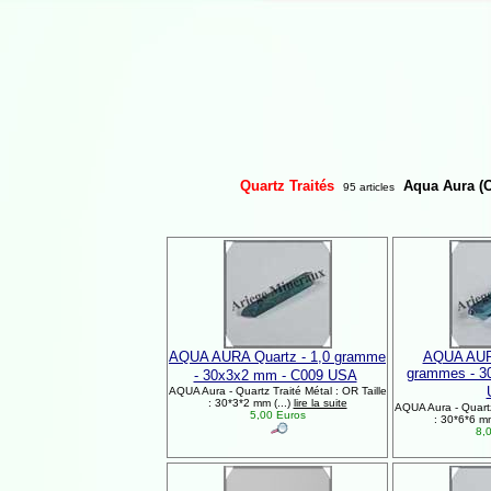
Quartz Traités
Aqua Aura (O
95 articles
AQUA AURA Quartz - 1,0 gramme
AQUA AURA
grammes - 3
- 30x3x2 mm - C009 USA
AQUA Aura - Quartz Traité Métal : OR Taille
: 30*3*2 mm (...)
lire la suite
AQUA Aura - Quartz 
5,00 Euros
: 30*6*6 mm
8,0