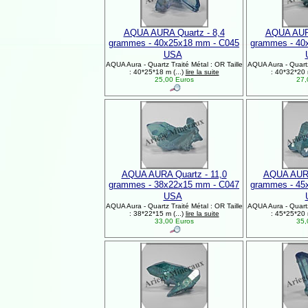
AQUA AURA Quartz - 8,4
AQUA AURA
grammes - 40x25x18 mm - C045
grammes - 40
USA
AQUA Aura - Quartz Traité Métal : OR Taille
AQUA Aura - Quartz 
: 40*25*18 m (...)
lire la suite
: 40*32*20 
25,00 Euros
27,
AQUA AURA Quartz - 11,0
AQUA AURA
grammes - 38x22x15 mm - C047
grammes - 45
USA
AQUA Aura - Quartz Traité Métal : OR Taille
AQUA Aura - Quartz 
: 38*22*15 m (...)
lire la suite
: 45*25*20 
33,00 Euros
35,