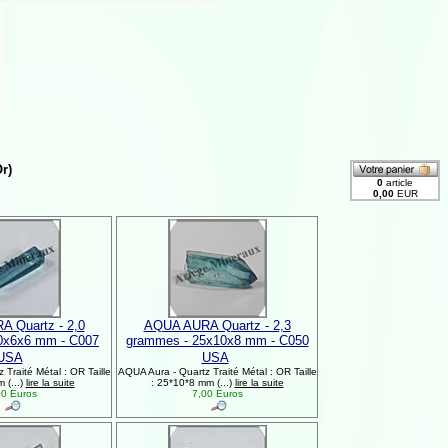
r)
 Quartz - 2,0
AQUA AURA Quartz - 2,3
0x6x6 mm - C007
grammes - 25x10x8 mm - C050
USA
USA
Traité Métal : OR Taille
AQUA Aura - Quartz Traité Métal : OR Taille
 (...)
lire la suite
: 25*10*8 mm (...)
lire la suite
0 Euros
7,00 Euros