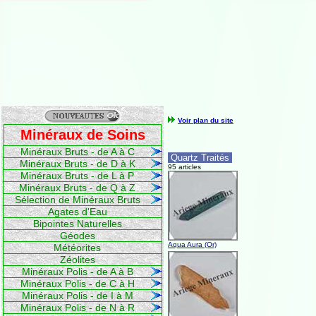
Voir plan du site
Minéraux de Soins
Minéraux Bruts - de A à C
Quartz Traités
Minéraux Bruts - de D à K
95 articles
Minéraux Bruts - de L à P
Minéraux Bruts - de Q à Z
Sélection de Minéraux Bruts
Agates d'Eau
Bipointes Naturelles
Géodes
Aqua Aura (Or)
Météorites
Zéolites
Minéraux Polis - de A à B
Minéraux Polis - de C à H
Minéraux Polis - de I à M
Minéraux Polis - de N à R