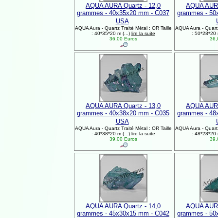
AQUA AURA Quartz - 12,0
AQUA AURA
grammes - 40x35x20 mm - C037
grammes - 50
USA
AQUA Aura - Quartz Traité Métal : OR Taille
AQUA Aura - Quartz 
: 40*35*20 m (...)
lire la suite
: 50*28*20 
36,00 Euros
36,
AQUA AURA Quartz - 13,0
AQUA AURA
grammes - 40x38x20 mm - C035
grammes - 48
USA
AQUA Aura - Quartz Traité Métal : OR Taille
AQUA Aura - Quartz 
: 40*38*20 m (...)
lire la suite
: 48*28*20 
39,00 Euros
39,
AQUA AURA Quartz - 14,0
AQUA AURA
grammes - 45x30x15 mm - C042
grammes - 50