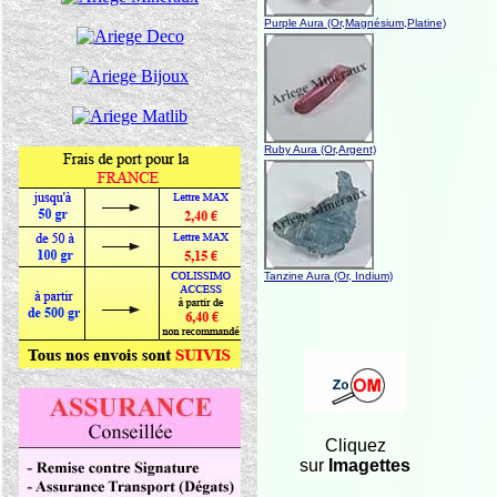
Purple Aura (Or,Magnésium,Platine)
Ruby Aura (Or,Argent)
Tanzine Aura (Or, Indium)
Cliquez
sur
Imagettes