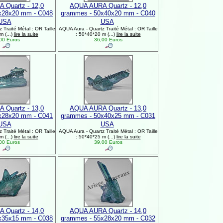
 Quartz - 12,0
AQUA AURA Quartz - 12,0
x28x20 mm - C048
grammes - 50x40x20 mm - C040
USA
USA
Traité Métal : OR Taille
AQUA Aura - Quartz Traité Métal : OR Taille
m (...)
lire la suite
: 50*40*20 m (...)
lire la suite
00 Euros
36,00 Euros
 Quartz - 13,0
AQUA AURA Quartz - 13,0
x28x20 mm - C041
grammes - 50x40x25 mm - C031
USA
USA
Traité Métal : OR Taille
AQUA Aura - Quartz Traité Métal : OR Taille
m (...)
lire la suite
: 50*40*25 m (...)
lire la suite
00 Euros
39,00 Euros
 Quartz - 14,0
AQUA AURA Quartz - 14,0
x35x15 mm - C038
grammes - 55x28x20 mm - C032