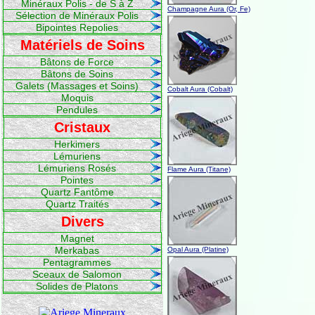
Minéraux Polis - de S à Z
Champagne Aura (Or, Fe)
Sélection de Minéraux Polis
Bipointes Repolies
Matériels de Soins
Bâtons de Force
Bâtons de Soins
Galets (Massages et Soins)
Cobalt Aura (Cobalt)
Moquis
Pendules
Cristaux
Herkimers
Lémuriens
Lémuriens Rosés
Flame Aura (Titane)
Pointes
Quartz Fantôme
Quartz Traités
Divers
Magnet
Merkabas
Opal Aura (Platine)
Pentagrammes
Sceaux de Salomon
Solides de Platons