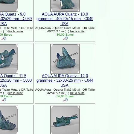
 Quartz - 9,0
AQUA AURA Quartz - 10,0
x32x20 mm - C039
grammes - 40x20x15 mm - C049
USA
USA
Traité Métal : OR Taille
AQUA Aura - Quartz Traité Métal : OR Taille
m (...)
lire la suite
: 40*20*15 m (...)
lire la suite
00 Euros
30,00 Euros
 Quartz - 11,5
AQUA AURA Quartz - 12,0
x25x20 mm - C033
grammes - 32x30x25 mm - C044
USA
USA
Traité Métal : OR Taille
AQUA Aura - Quartz Traité Métal : OR Taille
m (...)
lire la suite
: 32*30*25 m (...)
lire la suite
00 Euros
36,00 Euros