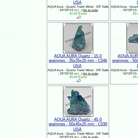
USA
AQUA Aura - Quartz Traité Métal : OR Taille
AQUA Aura - Quartz 
: 45*30*15 m (...)
lire la suite
: 50*35*15 
42,00 Euros
42,
AQUA AURA Quartz - 15,0
AQUA AURA
grammes - 35x35x20 mm - C046
grammes - 50
USA
AQUA Aura - Quartz Traité Métal : OR Taille
AQUA Aura - Quartz 
: 35*35*20 m (...)
lire la suite
: 50*35*15 
45,00 Euros
45,
AQUA AURA Quartz - 45,0
grammes - 50x45x25 mm - C030
USA
AQUA Aura - Quartz Traité Métal : OR Taille
: 50*45*25 m (...)
lire la suite