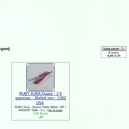
rgent)
RUBY AURA Quartz - 2,0
grammes - 30x8x6 mm - C002
USA
RUBY Aura - Quartz Traité Métal : 0R +
ARGENT Taille : 3 (...)
lire la suite
3,00 Euros