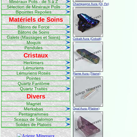
Minéraux Polis - de S à Z
Champagne Aura (Or, Fe)
Sélection de Minéraux Polis
Bipointes Repolies
Matériels de Soins
Bâtons de Force
Bâtons de Soins
Galets (Massages et Soins)
Cobalt Aura (Cobalt)
Moquis
Pendules
Cristaux
Herkimers
Lémuriens
Lémuriens Rosés
Flame Aura (Titane)
Pointes
Quartz Fantôme
Quartz Traités
Divers
Magnet
Merkabas
Opal Aura (Platine)
Pentagrammes
Sceaux de Salomon
Solides de Platons