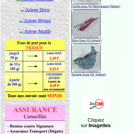
Purple Aura (Or,Magnésium,Platine)
Ruby Aura (Or,Argent)
Tanzine Aura (Or, Indium)
Cliquez
sur
Imagettes