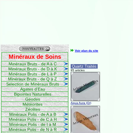
Voir plan du site
Minéraux de Soins
Minéraux Bruts - de A à C
Quartz Traités
Minéraux Bruts - de D à K
95 articles
Minéraux Bruts - de L à P
Minéraux Bruts - de Q à Z
Sélection de Minéraux Bruts
Agates d'Eau
Bipointes Naturelles
Géodes
Aqua Aura (Or)
Météorites
Zéolites
Minéraux Polis - de A à B
Minéraux Polis - de C à H
Minéraux Polis - de I à M
Minéraux Polis - de N à R