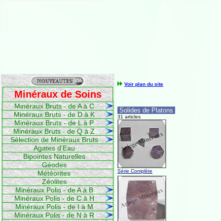
Voir plan du site
Minéraux de Soins
Minéraux Bruts - de A à C
Solides de Platons
Minéraux Bruts - de D à K
31 articles
Minéraux Bruts - de L à P
Minéraux Bruts - de Q à Z
Sélection de Minéraux Bruts
Agates d'Eau
Bipointes Naturelles
Géodes
Série Complète
Météorites
Zéolites
Minéraux Polis - de A à B
Minéraux Polis - de C à H
Minéraux Polis - de I à M
Minéraux Polis - de N à R