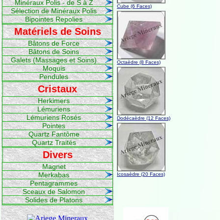
Minéraux Polis - de S à Z
Cube (6 Faces)
Sélection de Minéraux Polis
Bipointes Repolies
Matériels de Soins
Bâtons de Force
Bâtons de Soins
Galets (Massages et Soins)
Octaèdre (8 Faces)
Moquis
Pendules
Cristaux
Herkimers
Lémuriens
Lémuriens Rosés
Dodécaèdre (12 Faces)
Pointes
Quartz Fantôme
Quartz Traités
Divers
Magnet
Merkabas
Icosaèdre (20 Faces)
Pentagrammes
Sceaux de Salomon
Solides de Platons