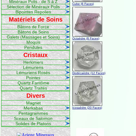
Minéraux Polis - de S à Z
Cube (6 Faces)
Sélection de Minéraux Polis
Bipointes Repolies
Matériels de Soins
Bâtons de Force
Bâtons de Soins
Galets (Massages et Soins)
Octaèdre (8 Faces)
Moquis
Pendules
Cristaux
Herkimers
Lémuriens
Lémuriens Rosés
Dodécaèdre (12 Faces)
Pointes
Quartz Fantôme
Quartz Traités
Divers
Magnet
Merkabas
Icosaèdre (20 Faces)
Pentagrammes
Sceaux de Salomon
Solides de Platons