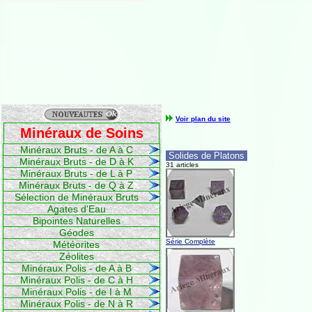
Voir plan du site
Minéraux de Soins
Minéraux Bruts - de A à C
Solides de Platons
Minéraux Bruts - de D à K
31 articles
Minéraux Bruts - de L à P
Minéraux Bruts - de Q à Z
Sélection de Minéraux Bruts
Agates d'Eau
Bipointes Naturelles
Géodes
Série Complète
Météorites
Zéolites
Minéraux Polis - de A à B
Minéraux Polis - de C à H
Minéraux Polis - de I à M
Minéraux Polis - de N à R