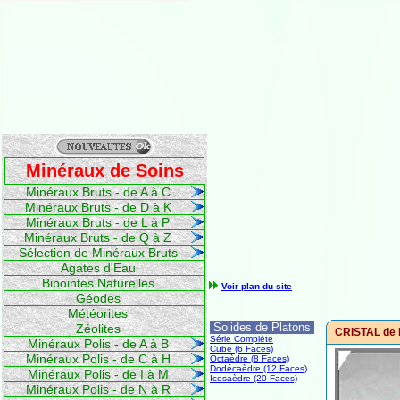
Minéraux de Soins
Minéraux Bruts - de A à C
Minéraux Bruts - de D à K
Minéraux Bruts - de L à P
Minéraux Bruts - de Q à Z
Sélection de Minéraux Bruts
Agates d'Eau
Bipointes Naturelles
Voir plan du site
Géodes
Météorites
Solides de Platons
Zéolites
CRISTAL de 
Série Complète
Minéraux Polis - de A à B
Cube (6 Faces)
Minéraux Polis - de C à H
Octaèdre (8 Faces)
Dodécaèdre (12 Faces)
Minéraux Polis - de I à M
Icosaèdre (20 Faces)
Minéraux Polis - de N à R