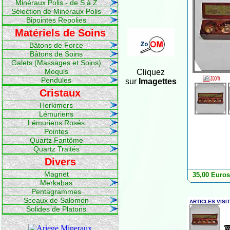
Minéraux Polis - de S à Z
Sélection de Minéraux Polis
Bipointes Repolies
Matériels de Soins
Bâtons de Force
Bâtons de Soins
Galets (Massages et Soins)
Moquis
Cliquez
Pendules
sur
Imagettes
Cristaux
Herkimers
Lémuriens
Lémuriens Rosés
Pointes
Quartz Fantôme
Quartz Traités
Divers
Magnet
35,00 Euros
Merkabas
Pentagrammes
Sceaux de Salomon
Solides de Platons