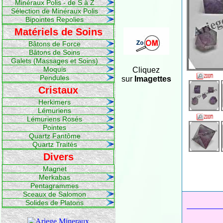
Minéraux Polis - de S à Z
Sélection de Minéraux Polis
Bipointes Repolies
Matériels de Soins
Bâtons de Force
Bâtons de Soins
Galets (Massages et Soins)
Moquis
Cliquez
Pendules
sur
Imagettes
Cristaux
Herkimers
Lémuriens
Lémuriens Rosés
Pointes
Quartz Fantôme
Quartz Traités
Divers
Magnet
Merkabas
Pentagrammes
Sceaux de Salomon
Solides de Platons