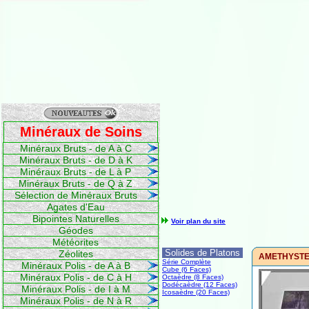
Minéraux de Soins
Minéraux Bruts - de A à C
Minéraux Bruts - de D à K
Minéraux Bruts - de L à P
Minéraux Bruts - de Q à Z
Sélection de Minéraux Bruts
Agates d'Eau
Bipointes Naturelles
Voir plan du site
Géodes
Météorites
Solides de Platons
Zéolites
AMETHYSTE -
Série Complète
Minéraux Polis - de A à B
Cube (6 Faces)
Minéraux Polis - de C à H
Octaèdre (8 Faces)
Dodécaèdre (12 Faces)
Minéraux Polis - de I à M
Icosaèdre (20 Faces)
Minéraux Polis - de N à R