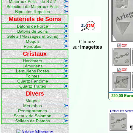
Minéraux Polis - de S à Z
Sélection de Minéraux Polis
Bipointes Repolies
Matériels de Soins
Bâtons de Force
Bâtons de Soins
Galets (Massages et Soins)
Moquis
Cliquez
Pendules
sur
Imagettes
Cristaux
Herkimers
Lémuriens
Lémuriens Rosés
Pointes
Quartz Fantôme
Quartz Traités
Divers
220,00 Eur
Magnet
Merkabas
Pentagrammes
Sceaux de Salomon
Solides de Platons