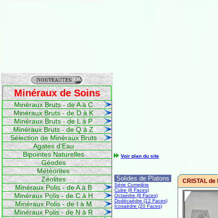
Minéraux de Soins
Minéraux Bruts - de A à C
Minéraux Bruts - de D à K
Minéraux Bruts - de L à P
Minéraux Bruts - de Q à Z
Sélection de Minéraux Bruts
Agates d'Eau
Bipointes Naturelles
Voir plan du site
Géodes
Météorites
Solides de Platons
Zéolites
CRISTAL de 
Série Complète
Minéraux Polis - de A à B
Cube (6 Faces)
Minéraux Polis - de C à H
Octaèdre (8 Faces)
Dodécaèdre (12 Faces)
Minéraux Polis - de I à M
Icosaèdre (20 Faces)
Minéraux Polis - de N à R