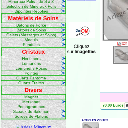
Minéraux Polis - de S à Z
Sélection de Minéraux Polis
Bipointes Repolies
Matériels de Soins
Bâtons de Force
Bâtons de Soins
Galets (Massages et Soins)
Moquis
Pendules
Cliquez
Cristaux
sur
Imagettes
Herkimers
Lémuriens
Lémuriens Rosés
Pointes
Quartz Fantôme
Quartz Traités
Divers
Magnet
Merkabas
70,00 Euros
Pentagrammes
Sceaux de Salomon
Solides de Platons