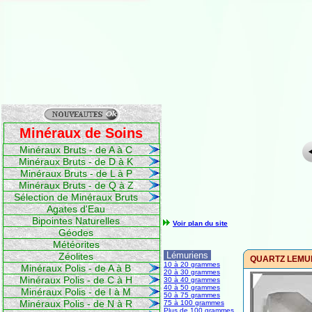
Minéraux de Soins
Minéraux Bruts - de A à C
Minéraux Bruts - de D à K
Minéraux Bruts - de L à P
Minéraux Bruts - de Q à Z
Sélection de Minéraux Bruts
Agates d'Eau
Bipointes Naturelles
Voir plan du site
Géodes
Météorites
Lémuriens
Zéolites
QUARTZ LEMURI
10 à 20 grammes
Minéraux Polis - de A à B
20 à 30 grammes
Minéraux Polis - de C à H
30 à 40 grammes
40 à 50 grammes
Minéraux Polis - de I à M
50 à 75 grammes
Minéraux Polis - de N à R
75 à 100 grammes
Plus de 100 grammes