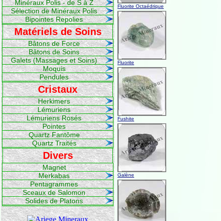
Minéraux Polis - de S à Z
Fluorite Octaédrique
Sélection de Minéraux Polis
Bipointes Repolies
Matériels de Soins
Bâtons de Force
Bâtons de Soins
Galets (Massages et Soins)
Fluorite
Moquis
Pendules
Cristaux
Herkimers
Lémuriens
Lémuriens Rosés
Fushite
Pointes
Quartz Fantôme
Quartz Traités
Divers
Magnet
Merkabas
Galène
Pentagrammes
Sceaux de Salomon
Solides de Platons