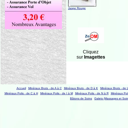
Jaspe Rouge
Cliquez
sur
Imagettes
Accueil
Minéraux Bruts - de A à C
Minéraux Bruts - de D à K
Minéraux Bruts - de 
Minéraux Polis - de C à H
Minéraux Polis - de I à M
Minéraux Polis - de N à R
Minéraux Poli
Bâtons de Soins
Galets (Massages et Soin