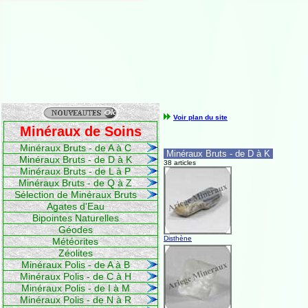
Voir plan du site
Minéraux de Soins
Minéraux Bruts - de A à C
Minéraux Bruts - de D à K
Minéraux Bruts - de D à K
38 articles
Minéraux Bruts - de L à P
Minéraux Bruts - de Q à Z
Sélection de Minéraux Bruts
Agates d'Eau
Bipointes Naturelles
Géodes
Disthène
Météorites
Zéolites
Minéraux Polis - de A à B
Minéraux Polis - de C à H
Minéraux Polis - de I à M
Minéraux Polis - de N à R