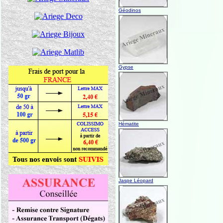
Géodinos
Gypse
Hématite
Jaspe Léopard