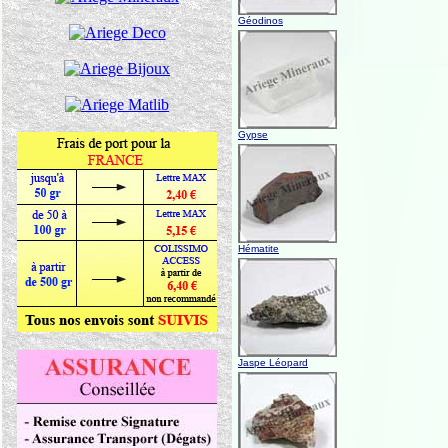
Géodinos
Gypse
Hématite
Jaspe Léopard