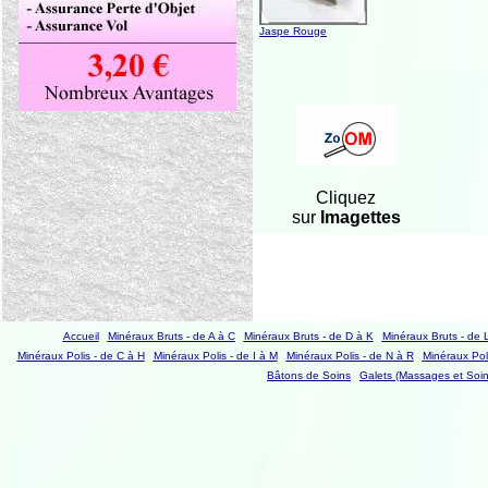
Jaspe Rouge
Cliquez
sur
Imagettes
Accueil
Minéraux Bruts - de A à C
Minéraux Bruts - de D à K
Minéraux Bruts - de 
Minéraux Polis - de C à H
Minéraux Polis - de I à M
Minéraux Polis - de N à R
Minéraux Poli
Bâtons de Soins
Galets (Massages et Soin