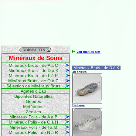
Voir plan du site
Minéraux de Soins
Minéraux Bruts - de A à C
Minéraux Bruts - de D à K
Minéraux Bruts - de D à K
38 articles
Minéraux Bruts - de L à P
Minéraux Bruts - de Q à Z
Sélection de Minéraux Bruts
Agates d'Eau
Bipointes Naturelles
Géodes
Disthène
Météorites
Zéolites
Minéraux Polis - de A à B
Minéraux Polis - de C à H
Minéraux Polis - de I à M
Minéraux Polis - de N à R