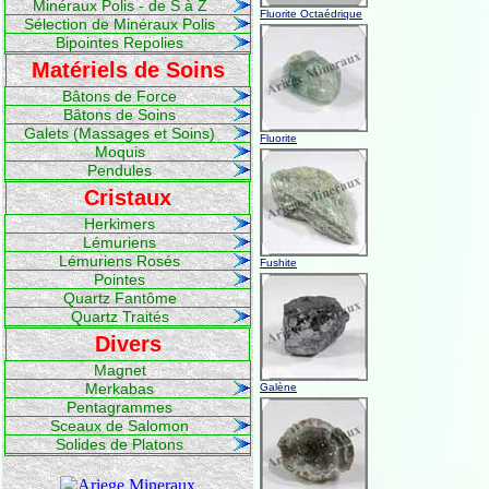
Minéraux Polis - de S à Z
Fluorite Octaédrique
Sélection de Minéraux Polis
Bipointes Repolies
Matériels de Soins
Bâtons de Force
Bâtons de Soins
Galets (Massages et Soins)
Fluorite
Moquis
Pendules
Cristaux
Herkimers
Lémuriens
Lémuriens Rosés
Fushite
Pointes
Quartz Fantôme
Quartz Traités
Divers
Magnet
Merkabas
Galène
Pentagrammes
Sceaux de Salomon
Solides de Platons