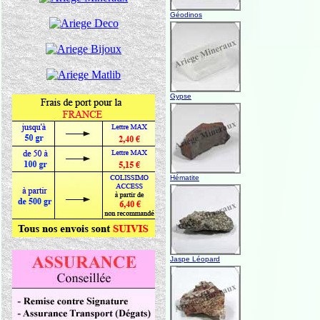
Géodinos
Gypse
Hématite
Jaspe Léopard