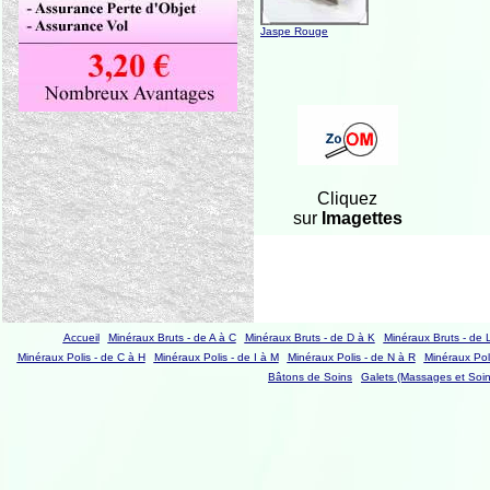
Jaspe Rouge
Cliquez
sur
Imagettes
Accueil
Minéraux Bruts - de A à C
Minéraux Bruts - de D à K
Minéraux Bruts - de 
Minéraux Polis - de C à H
Minéraux Polis - de I à M
Minéraux Polis - de N à R
Minéraux Poli
Bâtons de Soins
Galets (Massages et Soin