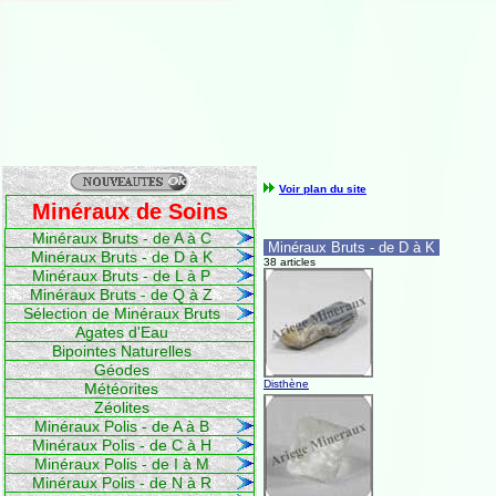
Voir plan du site
Minéraux de Soins
Minéraux Bruts - de A à C
Minéraux Bruts - de D à K
Minéraux Bruts - de D à K
38 articles
Minéraux Bruts - de L à P
Minéraux Bruts - de Q à Z
Sélection de Minéraux Bruts
Agates d'Eau
Bipointes Naturelles
Géodes
Disthène
Météorites
Zéolites
Minéraux Polis - de A à B
Minéraux Polis - de C à H
Minéraux Polis - de I à M
Minéraux Polis - de N à R