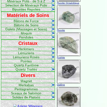
Minéraux Polis - de S à Z
Fluorite Octaédrique
Sélection de Minéraux Polis
Bipointes Repolies
Matériels de Soins
Bâtons de Force
Bâtons de Soins
Galets (Massages et Soins)
Fluorite
Moquis
Pendules
Cristaux
Herkimers
Lémuriens
Lémuriens Rosés
Fushite
Pointes
Quartz Fantôme
Quartz Traités
Divers
Magnet
Merkabas
Galène
Pentagrammes
Sceaux de Salomon
Solides de Platons