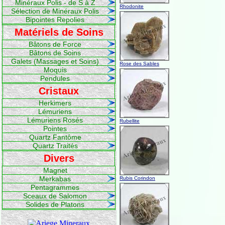
Minéraux Polis - de S à Z
Rhodonite
Sélection de Minéraux Polis
Bipointes Repolies
Matériels de Soins
Bâtons de Force
Bâtons de Soins
Galets (Massages et Soins)
Rose des Sables
Moquis
Pendules
Cristaux
Herkimers
Lémuriens
Lémuriens Rosés
Rubellite
Pointes
Quartz Fantôme
Quartz Traités
Divers
Magnet
Merkabas
Rubis Corindon
Pentagrammes
Sceaux de Salomon
Solides de Platons