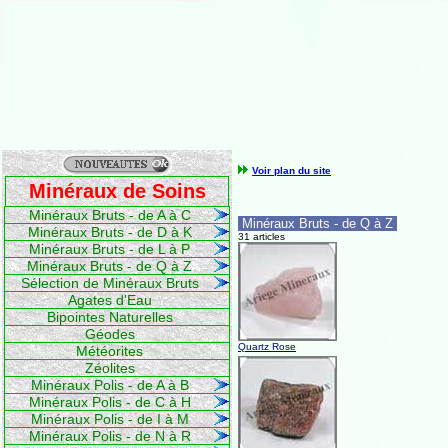
Voir plan du site
Minéraux de Soins
Minéraux Bruts - de A à C
Minéraux Bruts - de Q à Z
Minéraux Bruts - de D à K
31 articles
Minéraux Bruts - de L à P
Minéraux Bruts - de Q à Z
Sélection de Minéraux Bruts
Agates d'Eau
Bipointes Naturelles
Géodes
Quartz Rose
Météorites
Zéolites
Minéraux Polis - de A à B
Minéraux Polis - de C à H
Minéraux Polis - de I à M
Minéraux Polis - de N à R