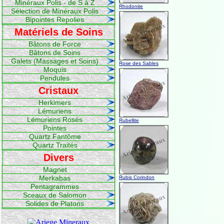
Minéraux Polis - de S à Z
Rhodonite
Sélection de Minéraux Polis
Bipointes Repolies
Matériels de Soins
Bâtons de Force
Bâtons de Soins
Galets (Massages et Soins)
Rose des Sables
Moquis
Pendules
Cristaux
Herkimers
Lémuriens
Lémuriens Rosés
Rubellite
Pointes
Quartz Fantôme
Quartz Traités
Divers
Magnet
Merkabas
Rubis Corindon
Pentagrammes
Sceaux de Salomon
Solides de Platons