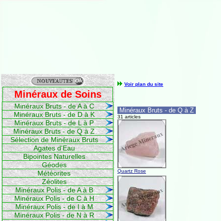
Voir plan du site
Minéraux de Soins
Minéraux Bruts - de A à C
Minéraux Bruts - de Q à Z
Minéraux Bruts - de D à K
31 articles
Minéraux Bruts - de L à P
Minéraux Bruts - de Q à Z
Sélection de Minéraux Bruts
Agates d'Eau
Bipointes Naturelles
Géodes
Quartz Rose
Météorites
Zéolites
Minéraux Polis - de A à B
Minéraux Polis - de C à H
Minéraux Polis - de I à M
Minéraux Polis - de N à R