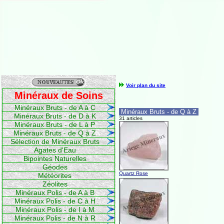
Voir plan du site
Minéraux de Soins
Minéraux Bruts - de A à C
Minéraux Bruts - de Q à Z
Minéraux Bruts - de D à K
31 articles
Minéraux Bruts - de L à P
Minéraux Bruts - de Q à Z
Sélection de Minéraux Bruts
Agates d'Eau
Bipointes Naturelles
Géodes
Quartz Rose
Météorites
Zéolites
Minéraux Polis - de A à B
Minéraux Polis - de C à H
Minéraux Polis - de I à M
Minéraux Polis - de N à R