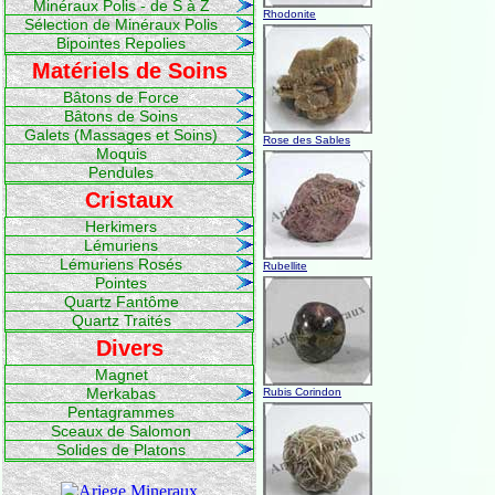
Minéraux Polis - de S à Z
Rhodonite
Sélection de Minéraux Polis
Bipointes Repolies
Matériels de Soins
Bâtons de Force
Bâtons de Soins
Galets (Massages et Soins)
Rose des Sables
Moquis
Pendules
Cristaux
Herkimers
Lémuriens
Lémuriens Rosés
Rubellite
Pointes
Quartz Fantôme
Quartz Traités
Divers
Magnet
Merkabas
Rubis Corindon
Pentagrammes
Sceaux de Salomon
Solides de Platons