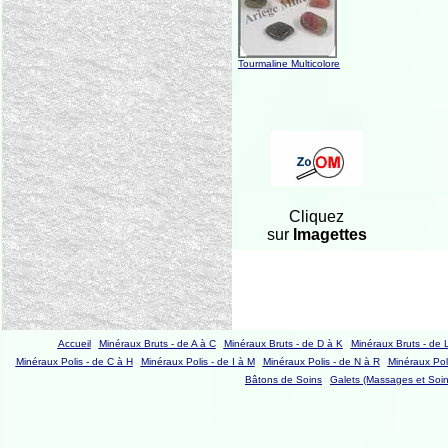
Tourmaline Multicolore
Cliquez
sur
Imagettes
Accueil
Minéraux Bruts - de A à C
Minéraux Bruts - de D à K
Minéraux Bruts - de 
Minéraux Polis - de C à H
Minéraux Polis - de I à M
Minéraux Polis - de N à R
Minéraux Poli
Bâtons de Soins
Galets (Massages et Soin