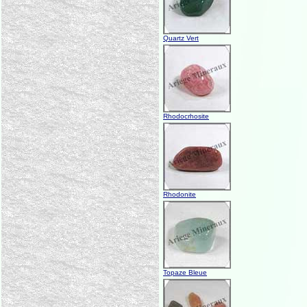
Quartz Vert
Rhodocrhosite
Rhodonite
Topaze Bleue