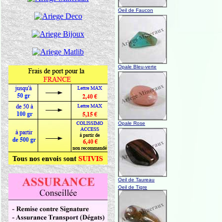
Oeil de Faucon
Opale Bleu-verte
Opale Rose
Oeil de Taureau
Oeil de Tigre