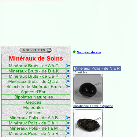
Voir plan du site
Minéraux de Soins
Minéraux Bruts - de A à C
Minéraux Polis - de N à R
Minéraux Bruts - de D à K
45 articles
Minéraux Bruts - de L à P
Minéraux Bruts - de Q à Z
Sélection de Minéraux Bruts
Agates d'Eau
Bipointes Naturelles
Géodes
Obsidienne Larme d'Apache
Météorites
Zéolites
Minéraux Polis - de A à B
Minéraux Polis - de C à H
Minéraux Polis - de I à M
Minéraux Polis - de N à R