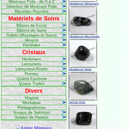
Minéraux Polis - de S à Z
Obsidienne Mohagany
Sélection de Minéraux Polis
Bipointes Repolies
Matériels de Soins
Bâtons de Force
Bâtons de Soins
Galets (Massages et Soins)
Obsidienne Mouchetée
Moquis
Pendules
Cristaux
Herkimers
Lémuriens
Lémuriens Rosés
Obsidienne Noire
Pointes
Quartz Fantôme
Quartz Traités
Divers
Magnet
Merkabas
Oeil de Chat
Pentagrammes
Sceaux de Salomon
Solides de Platons