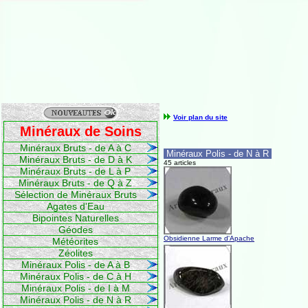
Voir plan du site
Minéraux de Soins
Minéraux Bruts - de A à C
Minéraux Polis - de N à R
Minéraux Bruts - de D à K
45 articles
Minéraux Bruts - de L à P
Minéraux Bruts - de Q à Z
Sélection de Minéraux Bruts
Agates d'Eau
Bipointes Naturelles
Géodes
Obsidienne Larme d'Apache
Météorites
Zéolites
Minéraux Polis - de A à B
Minéraux Polis - de C à H
Minéraux Polis - de I à M
Minéraux Polis - de N à R