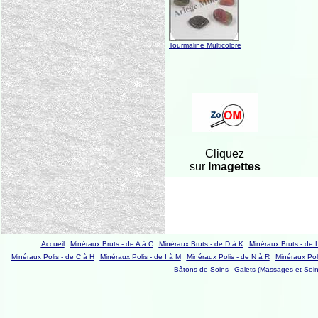
Tourmaline Multicolore
Cliquez
sur
Imagettes
Accueil
Minéraux Bruts - de A à C
Minéraux Bruts - de D à K
Minéraux Bruts - de 
Minéraux Polis - de C à H
Minéraux Polis - de I à M
Minéraux Polis - de N à R
Minéraux Poli
Bâtons de Soins
Galets (Massages et Soin