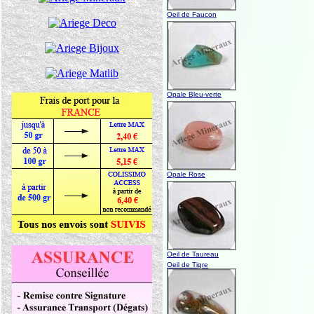
Oeil de Faucon
Opale Bleu-verte
Opale Rose
Oeil de Taureau
Oeil de Tigre