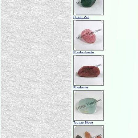
Quartz Vert
Rhodocrhosite
Rhodonite
Topaze Bleue