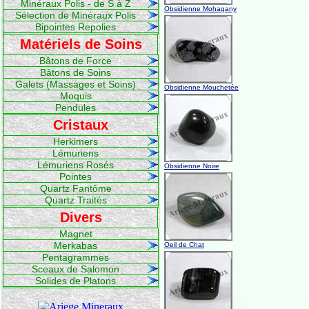
Minéraux Polis - de S à Z
Obsidienne Mohagany
Sélection de Minéraux Polis
Bipointes Repolies
Matériels de Soins
Bâtons de Force
Bâtons de Soins
Galets (Massages et Soins)
Obsidienne Mouchetée
Moquis
Pendules
Cristaux
Herkimers
Lémuriens
Lémuriens Rosés
Obsidienne Noire
Pointes
Quartz Fantôme
Quartz Traités
Divers
Magnet
Merkabas
Oeil de Chat
Pentagrammes
Sceaux de Salomon
Solides de Platons