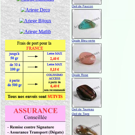
Oeil de Faucon
Opale Bleu-verte
Opale Rose
Oeil de Taureau
Oeil de Tigre