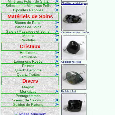
Minéraux Polis - de S à Z
Obsidienne Mohagany
Sélection de Minéraux Polis
Bipointes Repolies
Matériels de Soins
Bâtons de Force
Bâtons de Soins
Galets (Massages et Soins)
Obsidienne Mouchetée
Moquis
Pendules
Cristaux
Herkimers
Lémuriens
Lémuriens Rosés
Obsidienne Noire
Pointes
Quartz Fantôme
Quartz Traités
Divers
Magnet
Merkabas
Oeil de Chat
Pentagrammes
Sceaux de Salomon
Solides de Platons