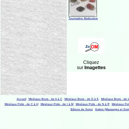
Tourmaline Multicolore
Cliquez
sur
Imagettes
Accueil
Minéraux Bruts - de A à C
Minéraux Bruts - de D à K
Minéraux Bruts - de 
Minéraux Polis - de C à H
Minéraux Polis - de I à M
Minéraux Polis - de N à R
Minéraux Poli
Bâtons de Soins
Galets (Massages et Soin