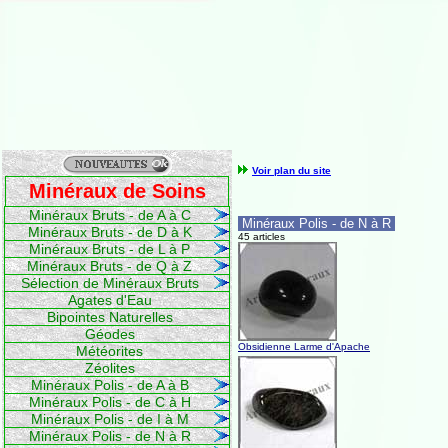
Voir plan du site
Minéraux de Soins
Minéraux Bruts - de A à C
Minéraux Polis - de N à R
Minéraux Bruts - de D à K
45 articles
Minéraux Bruts - de L à P
Minéraux Bruts - de Q à Z
Sélection de Minéraux Bruts
Agates d'Eau
Bipointes Naturelles
Géodes
Obsidienne Larme d'Apache
Météorites
Zéolites
Minéraux Polis - de A à B
Minéraux Polis - de C à H
Minéraux Polis - de I à M
Minéraux Polis - de N à R