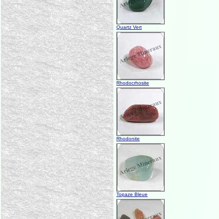
Quartz Vert
Rhodocrhosite
Rhodonite
Topaze Bleue