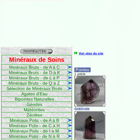
Voir plan du site
Minéraux de Soins
Minéraux Bruts - de A à C
Pointes
Minéraux Bruts - de D à K
1 article
Minéraux Bruts - de L à P
Minéraux Bruts - de Q à Z
Sélection de Minéraux Bruts
Agates d'Eau
Bipointes Naturelles
Géodes
Améthyste
Météorites
Zéolites
Minéraux Polis - de A à B
Minéraux Polis - de C à H
Minéraux Polis - de I à M
Minéraux Polis - de N à R