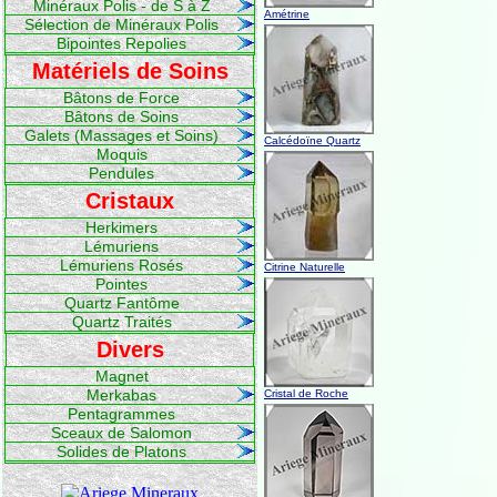
Minéraux Polis - de S à Z
Amétrine
Sélection de Minéraux Polis
Bipointes Repolies
Matériels de Soins
Bâtons de Force
Bâtons de Soins
Galets (Massages et Soins)
Calcédoïne Quartz
Moquis
Pendules
Cristaux
Herkimers
Lémuriens
Lémuriens Rosés
Citrine Naturelle
Pointes
Quartz Fantôme
Quartz Traités
Divers
Magnet
Merkabas
Cristal de Roche
Pentagrammes
Sceaux de Salomon
Solides de Platons