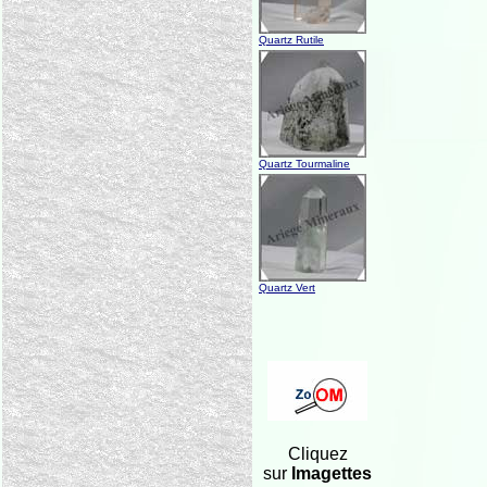
Quartz Rutile
Quartz Tourmaline
Quartz Vert
Cliquez
sur
Imagettes