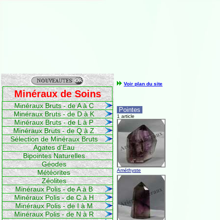
Voir plan du site
Minéraux de Soins
Minéraux Bruts - de A à C
Pointes
Minéraux Bruts - de D à K
1 article
Minéraux Bruts - de L à P
Minéraux Bruts - de Q à Z
Sélection de Minéraux Bruts
Agates d'Eau
Bipointes Naturelles
Géodes
Améthyste
Météorites
Zéolites
Minéraux Polis - de A à B
Minéraux Polis - de C à H
Minéraux Polis - de I à M
Minéraux Polis - de N à R