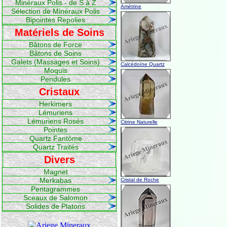
Minéraux Polis - de S à Z
Amétrine
Sélection de Minéraux Polis
Bipointes Repolies
Matériels de Soins
Bâtons de Force
Bâtons de Soins
Galets (Massages et Soins)
Calcédoïne Quartz
Moquis
Pendules
Cristaux
Herkimers
Lémuriens
Lémuriens Rosés
Citrine Naturelle
Pointes
Quartz Fantôme
Quartz Traités
Divers
Magnet
Merkabas
Cristal de Roche
Pentagrammes
Sceaux de Salomon
Solides de Platons