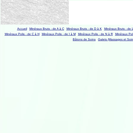
Accueil
Minéraux Bruts - de A à C
Minéraux Bruts - de D à K
Minéraux Bruts - de 
Minéraux Polis - de C à H
Minéraux Polis - de I à M
Minéraux Polis - de N à R
Minéraux Poli
Bâtons de Soins
Galets (Massages et Soin