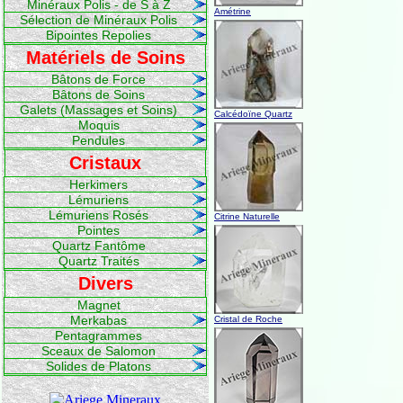
Minéraux Polis - de S à Z
Amétrine
Sélection de Minéraux Polis
Bipointes Repolies
Matériels de Soins
Bâtons de Force
Bâtons de Soins
Galets (Massages et Soins)
Calcédoïne Quartz
Moquis
Pendules
Cristaux
Herkimers
Lémuriens
Lémuriens Rosés
Citrine Naturelle
Pointes
Quartz Fantôme
Quartz Traités
Divers
Magnet
Merkabas
Cristal de Roche
Pentagrammes
Sceaux de Salomon
Solides de Platons