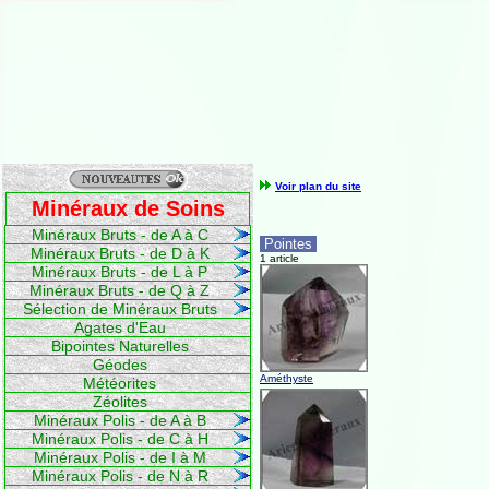
Voir plan du site
Minéraux de Soins
Minéraux Bruts - de A à C
Pointes
Minéraux Bruts - de D à K
1 article
Minéraux Bruts - de L à P
Minéraux Bruts - de Q à Z
Sélection de Minéraux Bruts
Agates d'Eau
Bipointes Naturelles
Géodes
Améthyste
Météorites
Zéolites
Minéraux Polis - de A à B
Minéraux Polis - de C à H
Minéraux Polis - de I à M
Minéraux Polis - de N à R