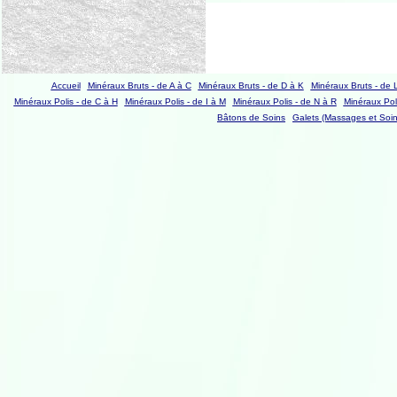
Accueil
Minéraux Bruts - de A à C
Minéraux Bruts - de D à K
Minéraux Bruts - de 
Minéraux Polis - de C à H
Minéraux Polis - de I à M
Minéraux Polis - de N à R
Minéraux Poli
Bâtons de Soins
Galets (Massages et Soin