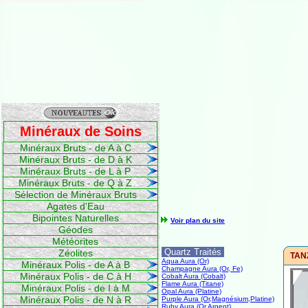
Minéraux de Soins
Minéraux Bruts - de A à C
Minéraux Bruts - de D à K
Minéraux Bruts - de L à P
Minéraux Bruts - de Q à Z
Sélection de Minéraux Bruts
Agates d'Eau
Bipointes Naturelles
Voir plan du site
Géodes
Météorites
Quartz Traités
Zéolites
TANZ
Aqua Aura (Or)
Minéraux Polis - de A à B
Champagne Aura (Or, Fe)
Minéraux Polis - de C à H
Cobalt Aura (Cobalt)
Flame Aura (Titane)
Minéraux Polis - de I à M
Opal Aura (Platine)
Minéraux Polis - de N à R
Purple Aura (Or,Magnésium,Platine)
Ruby Aura (Or,Argent)