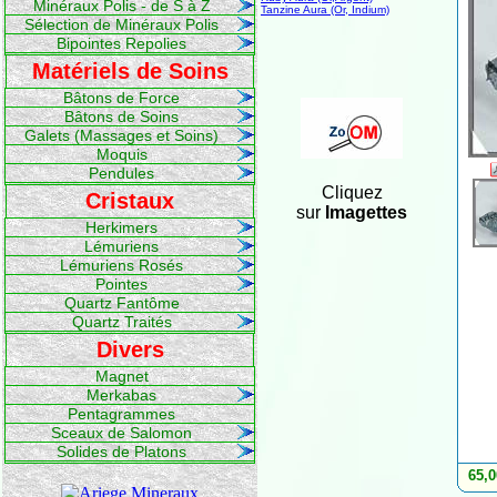
Minéraux Polis - de S à Z
Tanzine Aura (Or, Indium)
Sélection de Minéraux Polis
Bipointes Repolies
Matériels de Soins
Bâtons de Force
Bâtons de Soins
Galets (Massages et Soins)
Moquis
Pendules
Cliquez
Cristaux
sur
Imagettes
Herkimers
Lémuriens
Lémuriens Rosés
Pointes
Quartz Fantôme
Quartz Traités
Divers
Magnet
Merkabas
Pentagrammes
Sceaux de Salomon
Solides de Platons
65,