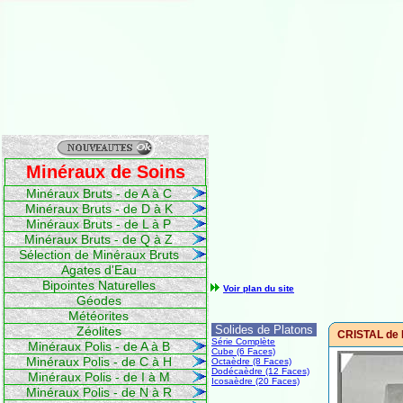
Minéraux de Soins
Minéraux Bruts - de A à C
Minéraux Bruts - de D à K
Minéraux Bruts - de L à P
Minéraux Bruts - de Q à Z
Sélection de Minéraux Bruts
Agates d'Eau
Bipointes Naturelles
Voir plan du site
Géodes
Météorites
Solides de Platons
Zéolites
CRISTAL de 
Série Complète
Minéraux Polis - de A à B
Cube (6 Faces)
Minéraux Polis - de C à H
Octaèdre (8 Faces)
Dodécaèdre (12 Faces)
Minéraux Polis - de I à M
Icosaèdre (20 Faces)
Minéraux Polis - de N à R