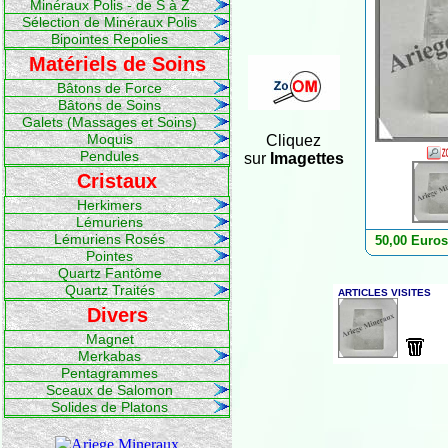
Minéraux Polis - de S à Z
Sélection de Minéraux Polis
Bipointes Repolies
Matériels de Soins
Bâtons de Force
Bâtons de Soins
Galets (Massages et Soins)
Moquis
Cliquez
Pendules
sur
Imagettes
Cristaux
Herkimers
Lémuriens
Lémuriens Rosés
50,00 Euros
Pointes
Quartz Fantôme
Quartz Traités
Divers
Magnet
Merkabas
Pentagrammes
Sceaux de Salomon
Solides de Platons