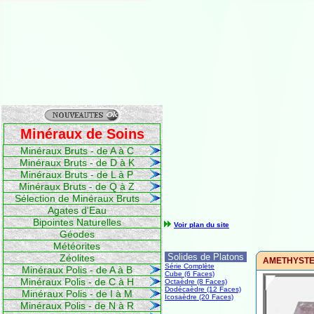
Minéraux de Soins
Minéraux Bruts - de A à C
Minéraux Bruts - de D à K
Minéraux Bruts - de L à P
Minéraux Bruts - de Q à Z
Sélection de Minéraux Bruts
Agates d'Eau
Bipointes Naturelles
Voir plan du site
Géodes
Météorites
Solides de Platons
Zéolites
AMETHYSTE -
Série Complète
Minéraux Polis - de A à B
Cube (6 Faces)
Minéraux Polis - de C à H
Octaèdre (8 Faces)
Dodécaèdre (12 Faces)
Minéraux Polis - de I à M
Icosaèdre (20 Faces)
Minéraux Polis - de N à R