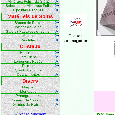
Minéraux Polis - de S à Z
Sélection de Minéraux Polis
Bipointes Repolies
Matériels de Soins
Bâtons de Force
Bâtons de Soins
Galets (Massages et Soins)
Moquis
Cliquez
Pendules
sur
Imagettes
Cristaux
Herkimers
Lémuriens
Lémuriens Rosés
Pointes
Quartz Fantôme
Quartz Traités
Divers
Magnet
Merkabas
Pentagrammes
Sceaux de Salomon
Solides de Platons
25,00 Euros