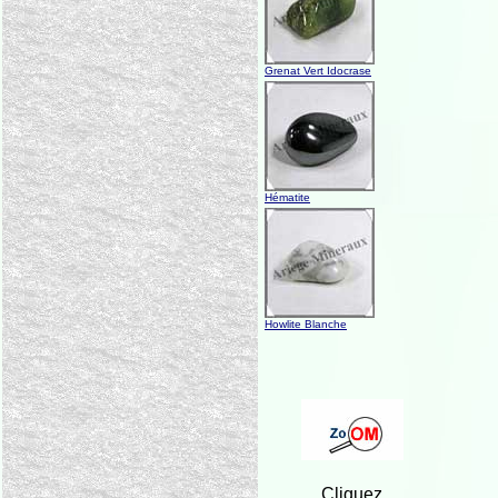
Grenat Vert Idocrase
Hématite
Howlite Blanche
Cliquez