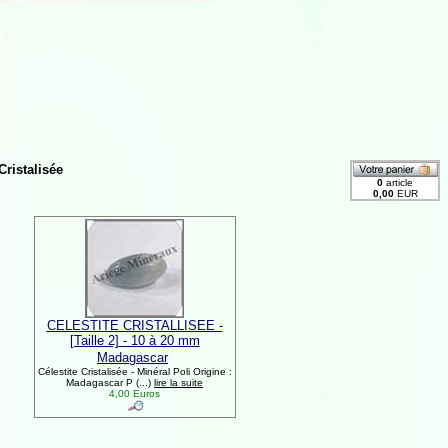
Cristalisée
CELESTITE CRISTALLISEE -
[Taille 2] - 10 à 20 mm
Madagascar
Célestite Cristalisée - Minéral Poli Origine :
Madagascar P (...)
lire la suite
4,00 Euros