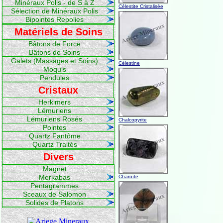
Minéraux Polis - de S à Z
Célestite Cristalisée
Sélection de Minéraux Polis
Bipointes Repolies
Matériels de Soins
Bâtons de Force
Bâtons de Soins
Galets (Massages et Soins)
Célestine
Moquis
Pendules
Cristaux
Herkimers
Lémuriens
Lémuriens Rosés
Chalcopyrite
Pointes
Quartz Fantôme
Quartz Traités
Divers
Magnet
Merkabas
Charoïte
Pentagrammes
Sceaux de Salomon
Solides de Platons