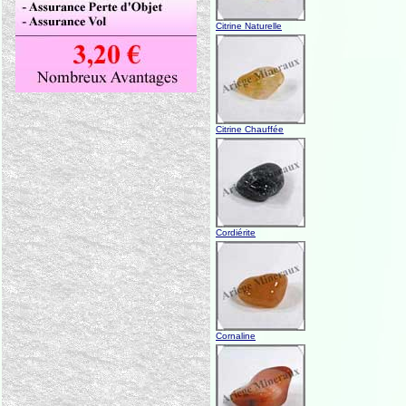
Citrine Naturelle
Citrine Chauffée
Cordiérite
Cornaline