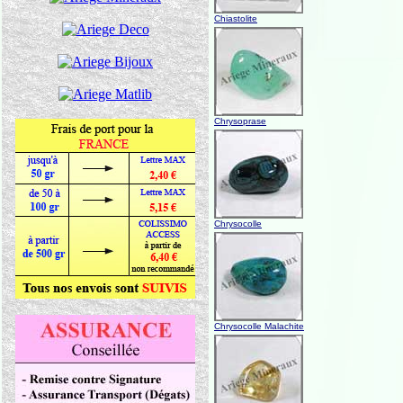
Chiastolite
Chrysoprase
Chrysocolle
Chrysocolle Malachite