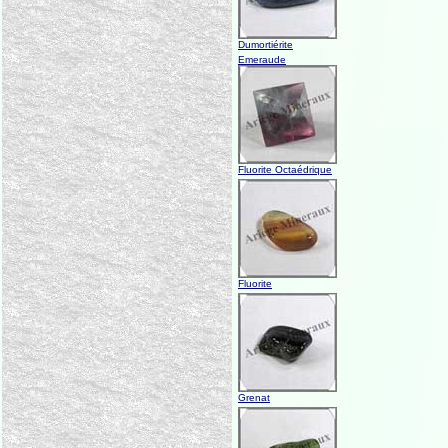
Dumortiérite
Emeraude
Fluorite Octaédrique
Fluorite
Grenat