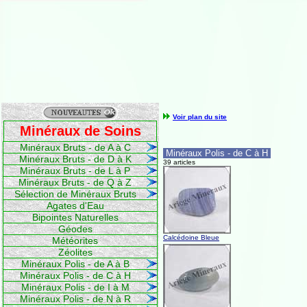
Voir plan du site
Minéraux de Soins
Minéraux Bruts - de A à C
Minéraux Polis - de C à H
Minéraux Bruts - de D à K
39 articles
Minéraux Bruts - de L à P
Minéraux Bruts - de Q à Z
Sélection de Minéraux Bruts
Agates d'Eau
Bipointes Naturelles
Géodes
Calcédoine Bleue
Météorites
Zéolites
Minéraux Polis - de A à B
Minéraux Polis - de C à H
Minéraux Polis - de I à M
Minéraux Polis - de N à R