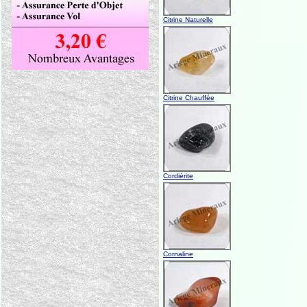
Citrine Naturelle
Citrine Chauffée
Cordiérite
Cornaline