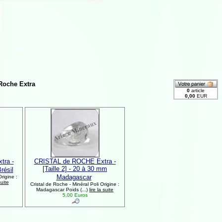
 Roche Extra
ra -
CRISTAL de ROCHE Extra -
[Taille 2] - 20 à 30 mm
résil
Madagascar
rigine :
suite
Cristal de Roche - Minéral Poli Origine :
Madagascar Poids (...)
lire la suite
5,00 Euros