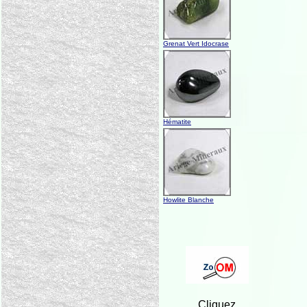
Grenat Vert Idocrase
Hématite
Howlite Blanche
Cliquez