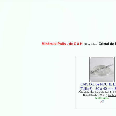
Minéraux Polis - de C à H
Cristal de
39 articles
CRISTAL de ROCHE Ext
[Taille 3] - 30 à 40 mm B
Cristal de Roche - Minéral Poli O
Brésil Poids : 20 (...)
lire la 
5,00 Euros