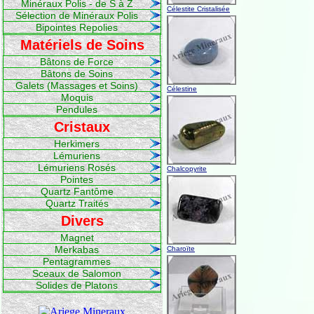
Minéraux Polis - de S à Z
Célestite Cristalisée
Sélection de Minéraux Polis
Bipointes Repolies
Matériels de Soins
Bâtons de Force
Bâtons de Soins
Galets (Massages et Soins)
Célestine
Moquis
Pendules
Cristaux
Herkimers
Lémuriens
Lémuriens Rosés
Chalcopyrite
Pointes
Quartz Fantôme
Quartz Traités
Divers
Magnet
Merkabas
Charoïte
Pentagrammes
Sceaux de Salomon
Solides de Platons