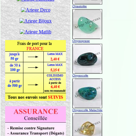
Chiastolite
Chrysoprase
Chrysocolle
Chrysocolle Malachite