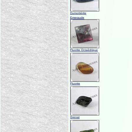
Dumortiérite
Emeraude
Fluorite Octaédrique
Fluorite
Grenat