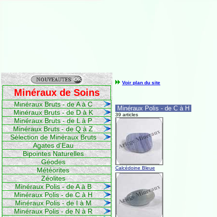
Voir plan du site
Minéraux de Soins
Minéraux Bruts - de A à C
Minéraux Polis - de C à H
Minéraux Bruts - de D à K
39 articles
Minéraux Bruts - de L à P
Minéraux Bruts - de Q à Z
Sélection de Minéraux Bruts
Agates d'Eau
Bipointes Naturelles
Géodes
Calcédoine Bleue
Météorites
Zéolites
Minéraux Polis - de A à B
Minéraux Polis - de C à H
Minéraux Polis - de I à M
Minéraux Polis - de N à R