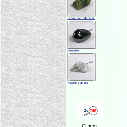
Grenat Vert Idocrase
Hématite
Howlite Blanche
Cliquez