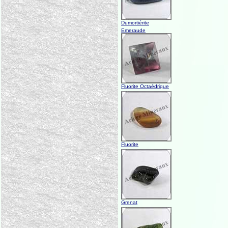
Dumortiérite
Emeraude
Fluorite Octaédrique
Fluorite
Grenat