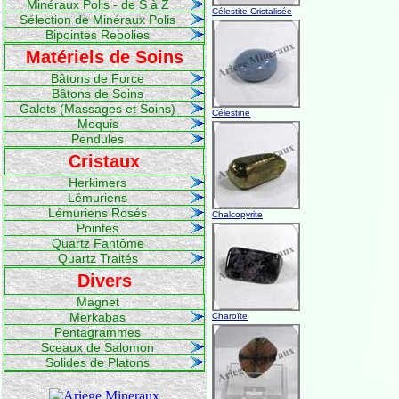
Minéraux Polis - de S à Z
Célestite Cristalisée
Sélection de Minéraux Polis
Bipointes Repolies
Matériels de Soins
Bâtons de Force
Bâtons de Soins
Galets (Massages et Soins)
Célestine
Moquis
Pendules
Cristaux
Herkimers
Lémuriens
Lémuriens Rosés
Chalcopyrite
Pointes
Quartz Fantôme
Quartz Traités
Divers
Magnet
Merkabas
Charoïte
Pentagrammes
Sceaux de Salomon
Solides de Platons