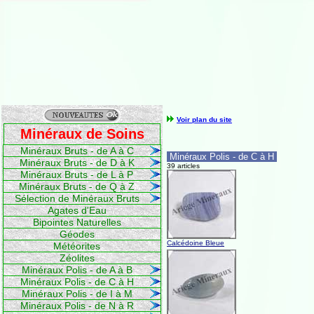
Voir plan du site
Minéraux de Soins
Minéraux Bruts - de A à C
Minéraux Polis - de C à H
Minéraux Bruts - de D à K
39 articles
Minéraux Bruts - de L à P
Minéraux Bruts - de Q à Z
Sélection de Minéraux Bruts
Agates d'Eau
Bipointes Naturelles
Géodes
Calcédoine Bleue
Météorites
Zéolites
Minéraux Polis - de A à B
Minéraux Polis - de C à H
Minéraux Polis - de I à M
Minéraux Polis - de N à R