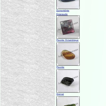
Dumortiérite
Emeraude
Fluorite Octaédrique
Fluorite
Grenat