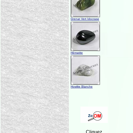
Grenat Vert Idocrase
Hématite
Howlite Blanche
Cliquez