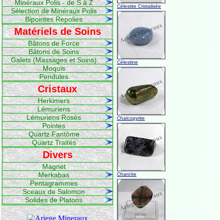
Minéraux Polis - de S à Z
Célestite Cristalisée
Sélection de Minéraux Polis
Bipointes Repolies
Matériels de Soins
Bâtons de Force
Bâtons de Soins
Galets (Massages et Soins)
Célestine
Moquis
Pendules
Cristaux
Herkimers
Lémuriens
Lémuriens Rosés
Chalcopyrite
Pointes
Quartz Fantôme
Quartz Traités
Divers
Magnet
Merkabas
Charoïte
Pentagrammes
Sceaux de Salomon
Solides de Platons