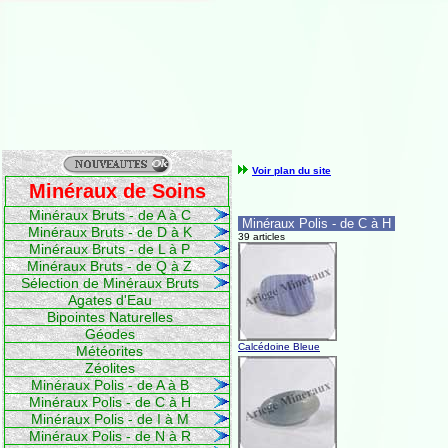
Voir plan du site
Minéraux de Soins
Minéraux Bruts - de A à C
Minéraux Polis - de C à H
Minéraux Bruts - de D à K
39 articles
Minéraux Bruts - de L à P
Minéraux Bruts - de Q à Z
Sélection de Minéraux Bruts
Agates d'Eau
Bipointes Naturelles
Géodes
Calcédoine Bleue
Météorites
Zéolites
Minéraux Polis - de A à B
Minéraux Polis - de C à H
Minéraux Polis - de I à M
Minéraux Polis - de N à R