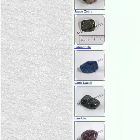
Jaspe Zebre
Labradorite
Lapis-Lazuli
Larvikite