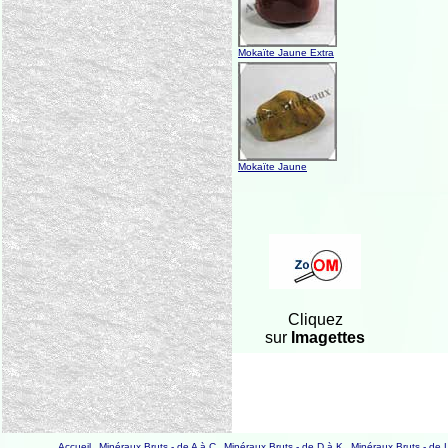
Mokaïte Jaune Extra
Mokaïte Jaune
Cliquez
sur
Imagettes
Accueil
Minéraux Bruts - de A à C
Minéraux Bruts - de D à K
Minéraux Bruts - de 