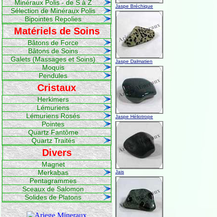
Minéraux Polis - de S à Z
Jaspe Bréchique
Sélection de Minéraux Polis
Bipointes Repolies
Matériels de Soins
Bâtons de Force
Bâtons de Soins
Galets (Massages et Soins)
Jaspe Dalmatien
Moquis
Pendules
Cristaux
Herkimers
Lémuriens
Lémuriens Rosés
Jaspe Héliotrope
Pointes
Quartz Fantôme
Quartz Traités
Divers
Magnet
Merkabas
Jais
Pentagrammes
Sceaux de Salomon
Solides de Platons