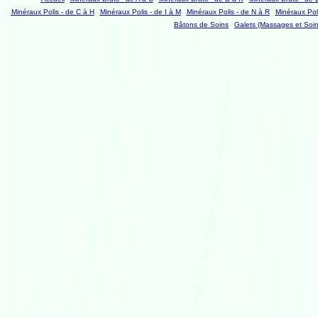
Minéraux Polis - de C à H
Minéraux Polis - de I à M
Minéraux Polis - de N à R
Minéraux Poli
Bâtons de Soins
Galets (Massages et Soin