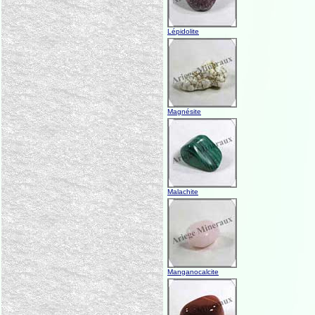
Lépidolite
Magnésite
Malachite
Manganocalcite