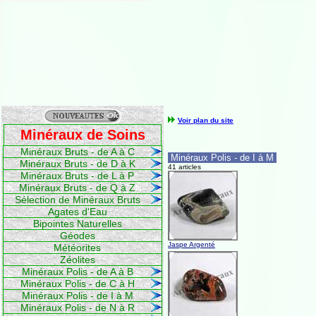
Voir plan du site
Minéraux de Soins
Minéraux Bruts - de A à C
Minéraux Polis - de I à M
Minéraux Bruts - de D à K
41 articles
Minéraux Bruts - de L à P
Minéraux Bruts - de Q à Z
Sélection de Minéraux Bruts
Agates d'Eau
Bipointes Naturelles
Géodes
Jaspe Argenté
Météorites
Zéolites
Minéraux Polis - de A à B
Minéraux Polis - de C à H
Minéraux Polis - de I à M
Minéraux Polis - de N à R