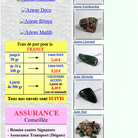
Jaspe Kambamba
Jaspe Léopard
Jade Néphrite
Jade Noir