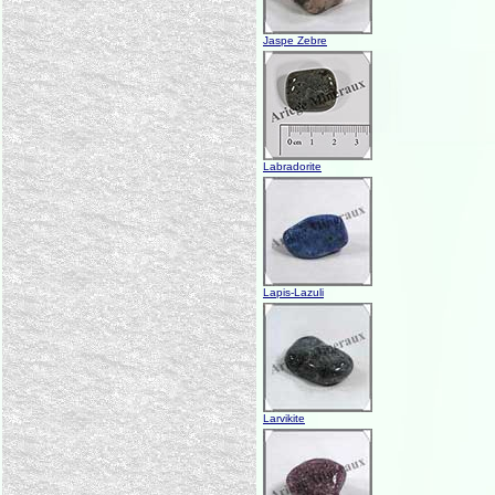
Jaspe Zebre
Labradorite
Lapis-Lazuli
Larvikite