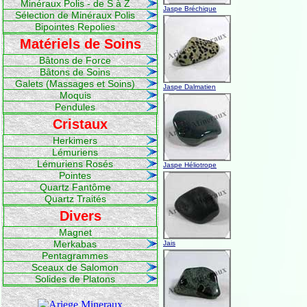
Minéraux Polis - de S à Z
Jaspe Bréchique
Sélection de Minéraux Polis
Bipointes Repolies
Matériels de Soins
Bâtons de Force
Bâtons de Soins
Galets (Massages et Soins)
Jaspe Dalmatien
Moquis
Pendules
Cristaux
Herkimers
Lémuriens
Lémuriens Rosés
Jaspe Héliotrope
Pointes
Quartz Fantôme
Quartz Traités
Divers
Magnet
Merkabas
Jais
Pentagrammes
Sceaux de Salomon
Solides de Platons