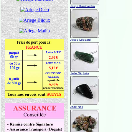
Jaspe Kambamba
Jaspe Léopard
Jade Néphrite
Jade Noir