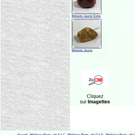
Mokaïte Jaune Extra
Mokaïte Jaune
Cliquez
sur
Imagettes
Accueil
Minéraux Bruts - de A à C
Minéraux Bruts - de D à K
Minéraux Bruts - de 