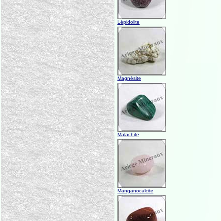
Lépidolite
Magnésite
Malachite
Manganocalcite