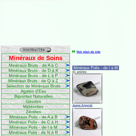
Voir plan du site
Minéraux de Soins
Minéraux Bruts - de A à C
Minéraux Polis - de I à M
Minéraux Bruts - de D à K
41 articles
Minéraux Bruts - de L à P
Minéraux Bruts - de Q à Z
Sélection de Minéraux Bruts
Agates d'Eau
Bipointes Naturelles
Géodes
Jaspe Argenté
Météorites
Zéolites
Minéraux Polis - de A à B
Minéraux Polis - de C à H
Minéraux Polis - de I à M
Minéraux Polis - de N à R