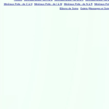
Minéraux Polis - de C à H
Minéraux Polis - de I à M
Minéraux Polis - de N à R
Minéraux Poli
Bâtons de Soins
Galets (Massages et Soin