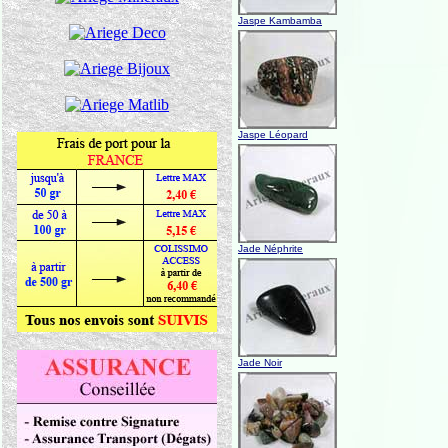
Jaspe Kambamba
Jaspe Léopard
Jade Néphrite
Jade Noir