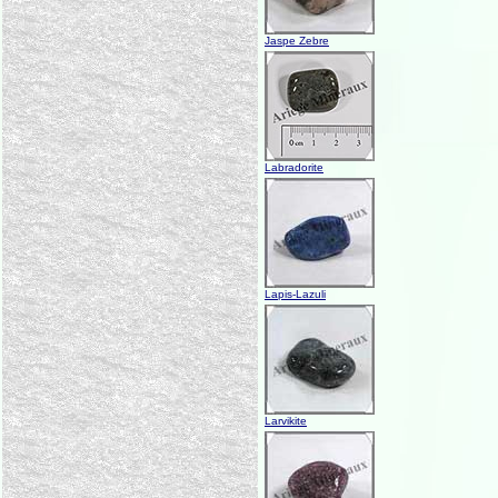
Jaspe Zebre
Labradorite
Lapis-Lazuli
Larvikite