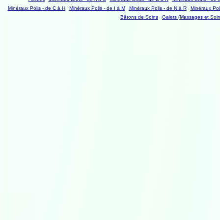
Minéraux Polis - de C à H
Minéraux Polis - de I à M
Minéraux Polis - de N à R
Minéraux Poli
Bâtons de Soins
Galets (Massages et Soin