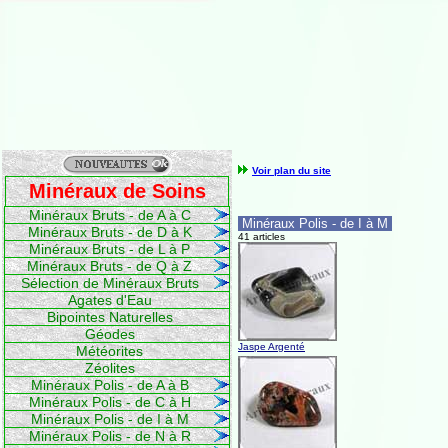
Voir plan du site
Minéraux de Soins
Minéraux Bruts - de A à C
Minéraux Polis - de I à M
Minéraux Bruts - de D à K
41 articles
Minéraux Bruts - de L à P
Minéraux Bruts - de Q à Z
Sélection de Minéraux Bruts
Agates d'Eau
Bipointes Naturelles
Géodes
Jaspe Argenté
Météorites
Zéolites
Minéraux Polis - de A à B
Minéraux Polis - de C à H
Minéraux Polis - de I à M
Minéraux Polis - de N à R