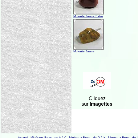
Mokaïte Jaune Extra
Mokaïte Jaune
Cliquez
sur
Imagettes
Accueil
Minéraux Bruts - de A à C
Minéraux Bruts - de D à K
Minéraux Bruts - de 