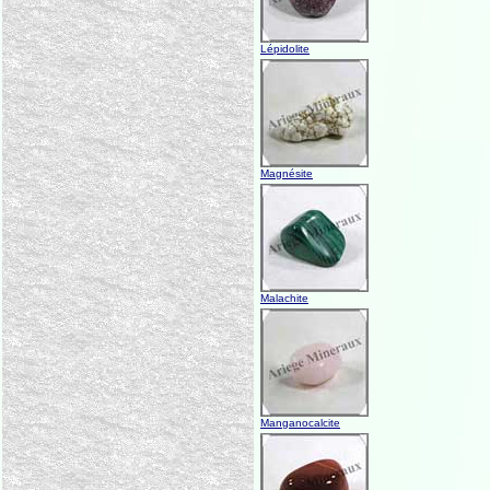
Lépidolite
Magnésite
Malachite
Manganocalcite