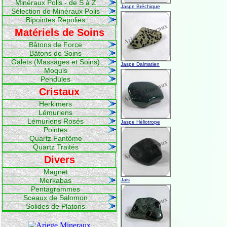
Minéraux Polis - de S à Z
Jaspe Bréchique
Sélection de Minéraux Polis
Bipointes Repolies
Matériels de Soins
Bâtons de Force
Bâtons de Soins
Galets (Massages et Soins)
Jaspe Dalmatien
Moquis
Pendules
Cristaux
Herkimers
Lémuriens
Lémuriens Rosés
Jaspe Héliotrope
Pointes
Quartz Fantôme
Quartz Traités
Divers
Magnet
Merkabas
Jais
Pentagrammes
Sceaux de Salomon
Solides de Platons