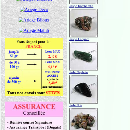
Jaspe Kambamba
Jaspe Léopard
Jade Néphrite
Jade Noir