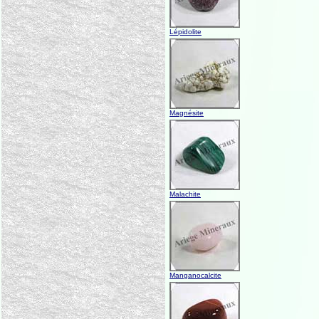
Lépidolite
Magnésite
Malachite
Manganocalcite