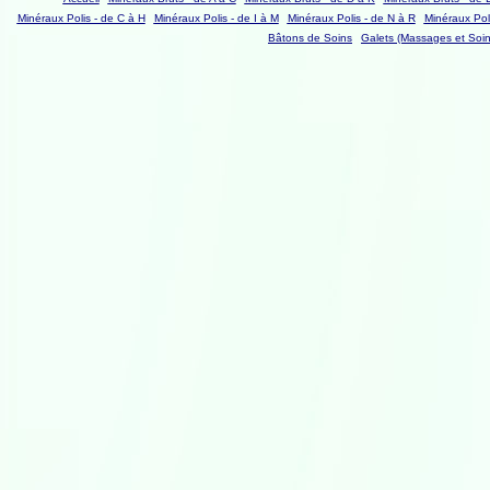
Minéraux Polis - de C à H
Minéraux Polis - de I à M
Minéraux Polis - de N à R
Minéraux Poli
Bâtons de Soins
Galets (Massages et Soin