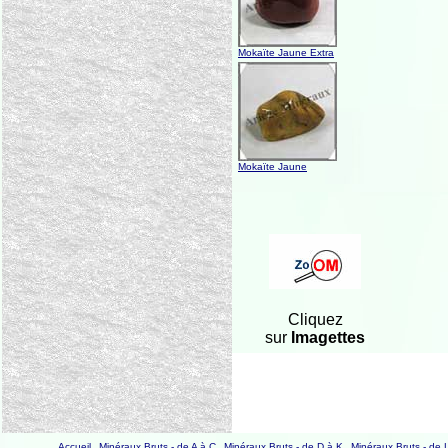
Mokaïte Jaune Extra
Mokaïte Jaune
Cliquez
sur
Imagettes
Accueil
Minéraux Bruts - de A à C
Minéraux Bruts - de D à K
Minéraux Bruts - de 