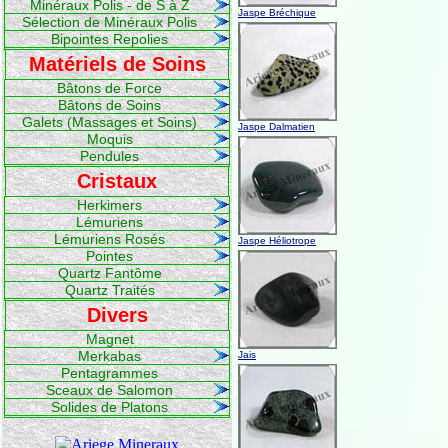
Minéraux Polis - de S à Z
Jaspe Bréchique
Sélection de Minéraux Polis
Bipointes Repolies
Matériels de Soins
Bâtons de Force
Bâtons de Soins
Galets (Massages et Soins)
Jaspe Dalmatien
Moquis
Pendules
Cristaux
Herkimers
Lémuriens
Lémuriens Rosés
Jaspe Héliotrope
Pointes
Quartz Fantôme
Quartz Traités
Divers
Magnet
Merkabas
Jais
Pentagrammes
Sceaux de Salomon
Solides de Platons