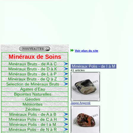
Voir plan du site
Minéraux de Soins
Minéraux Bruts - de A à C
Minéraux Polis - de I à M
Minéraux Bruts - de D à K
41 articles
Minéraux Bruts - de L à P
Minéraux Bruts - de Q à Z
Sélection de Minéraux Bruts
Agates d'Eau
Bipointes Naturelles
Géodes
Jaspe Argenté
Météorites
Zéolites
Minéraux Polis - de A à B
Minéraux Polis - de C à H
Minéraux Polis - de I à M
Minéraux Polis - de N à R