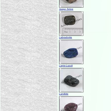
Jaspe Zebre
Labradorite
Lapis-Lazuli
Larvikite