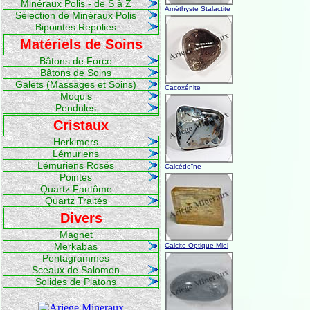
Minéraux Polis - de S à Z
Améthyste Stalactite
Sélection de Minéraux Polis
Bipointes Repolies
Matériels de Soins
Bâtons de Force
Bâtons de Soins
Galets (Massages et Soins)
Cacoxénite
Moquis
Pendules
Cristaux
Herkimers
Lémuriens
Lémuriens Rosés
Calcédoïne
Pointes
Quartz Fantôme
Quartz Traités
Divers
Magnet
Merkabas
Calcite Optique Miel
Pentagrammes
Sceaux de Salomon
Solides de Platons