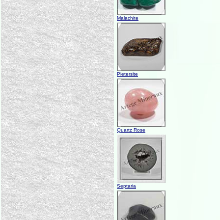
Malachite
Pietersite
Quartz Rose
Septaria