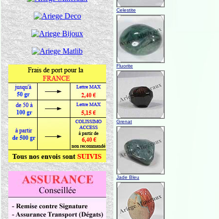
Celestite
Fluorite
Grenat
Jade Bleu