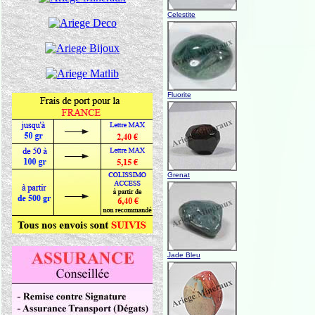
Celestite
Fluorite
Grenat
Jade Bleu