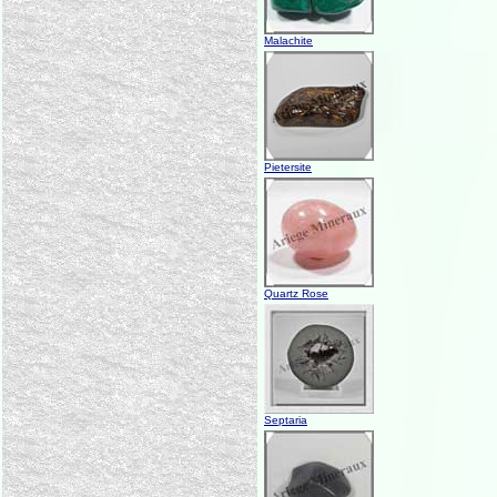
Malachite
Pietersite
Quartz Rose
Septaria