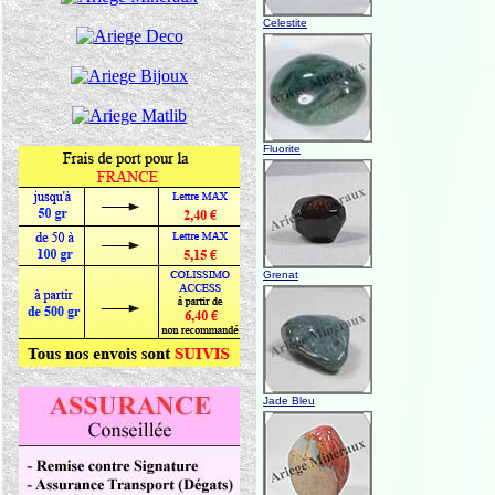
Celestite
Fluorite
Grenat
Jade Bleu