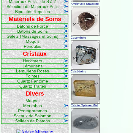
Minéraux Polis - de S à Z
Améthyste Stalactite
Sélection de Minéraux Polis
Bipointes Repolies
Matériels de Soins
Bâtons de Force
Bâtons de Soins
Galets (Massages et Soins)
Cacoxénite
Moquis
Pendules
Cristaux
Herkimers
Lémuriens
Lémuriens Rosés
Calcédoïne
Pointes
Quartz Fantôme
Quartz Traités
Divers
Magnet
Merkabas
Calcite Optique Miel
Pentagrammes
Sceaux de Salomon
Solides de Platons