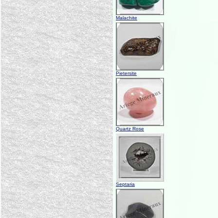
Malachite
Pietersite
Quartz Rose
Septaria