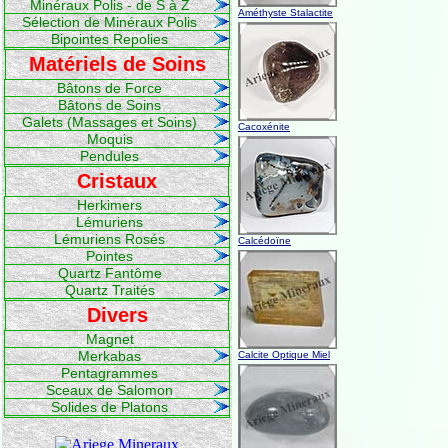
Minéraux Polis - de S à Z
Améthyste Stalactite
Sélection de Minéraux Polis
Bipointes Repolies
Matériels de Soins
Bâtons de Force
Bâtons de Soins
Galets (Massages et Soins)
Cacoxénite
Moquis
Pendules
Cristaux
Herkimers
Lémuriens
Lémuriens Rosés
Calcédoïne
Pointes
Quartz Fantôme
Quartz Traités
Divers
Magnet
Merkabas
Calcite Optique Miel
Pentagrammes
Sceaux de Salomon
Solides de Platons