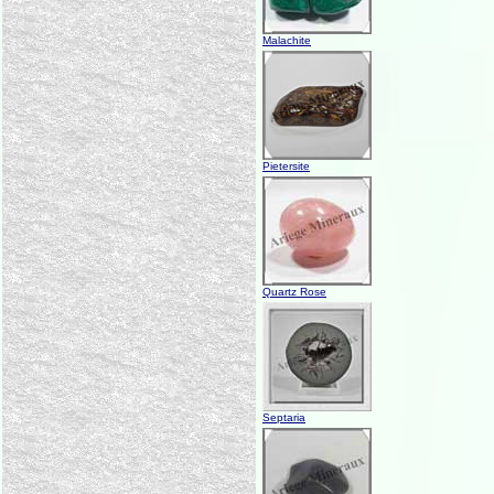
Malachite
Pietersite
Quartz Rose
Septaria