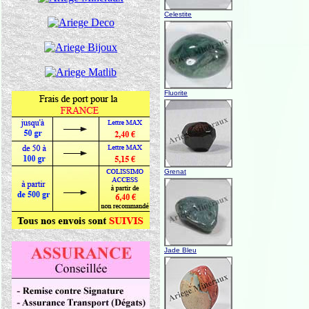
Celestite
Fluorite
Grenat
Jade Bleu