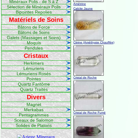
Minéraux Polis - de S à Z
Amétrine
Sélection de Minéraux Polis
Calcite Jaune
Bipointes Repolies
Matériels de Soins
Bâtons de Force
Bâtons de Soins
Galets (Massages et Soins)
Moquis
Citrine (Améthyste Chauffée)
Pendules
Cristaux
Herkimers
Lémuriens
Lémuriens Rosés
Cristal de Roche
Pointes
Quartz Fantôme
Quartz Traités
Divers
Magnet
Merkabas
Cristal de Roche Fumé
Pentagrammes
Sceaux de Salomon
Solides de Platons