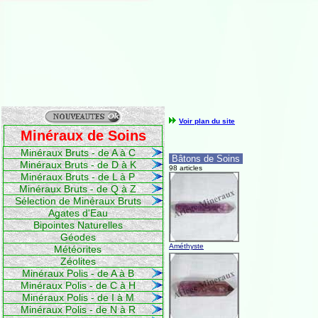
Voir plan du site
Minéraux de Soins
Minéraux Bruts - de A à C
Bâtons de Soins
Minéraux Bruts - de D à K
98 articles
Minéraux Bruts - de L à P
Minéraux Bruts - de Q à Z
Sélection de Minéraux Bruts
Agates d'Eau
Bipointes Naturelles
Géodes
Améthyste
Météorites
Zéolites
Minéraux Polis - de A à B
Minéraux Polis - de C à H
Minéraux Polis - de I à M
Minéraux Polis - de N à R