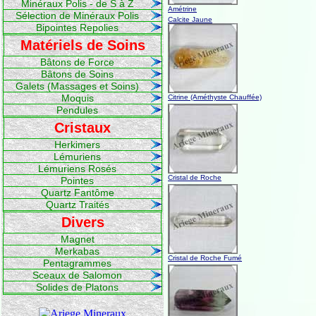
Minéraux Polis - de S à Z
Amétrine
Sélection de Minéraux Polis
Calcite Jaune
Bipointes Repolies
Matériels de Soins
Bâtons de Force
Bâtons de Soins
Galets (Massages et Soins)
Moquis
Citrine (Améthyste Chauffée)
Pendules
Cristaux
Herkimers
Lémuriens
Lémuriens Rosés
Cristal de Roche
Pointes
Quartz Fantôme
Quartz Traités
Divers
Magnet
Merkabas
Cristal de Roche Fumé
Pentagrammes
Sceaux de Salomon
Solides de Platons