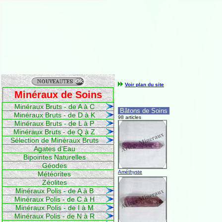
Voir plan du site
Minéraux de Soins
Minéraux Bruts - de A à C
Bâtons de Soins
Minéraux Bruts - de D à K
98 articles
Minéraux Bruts - de L à P
Minéraux Bruts - de Q à Z
Sélection de Minéraux Bruts
Agates d'Eau
Bipointes Naturelles
Géodes
Améthyste
Météorites
Zéolites
Minéraux Polis - de A à B
Minéraux Polis - de C à H
Minéraux Polis - de I à M
Minéraux Polis - de N à R