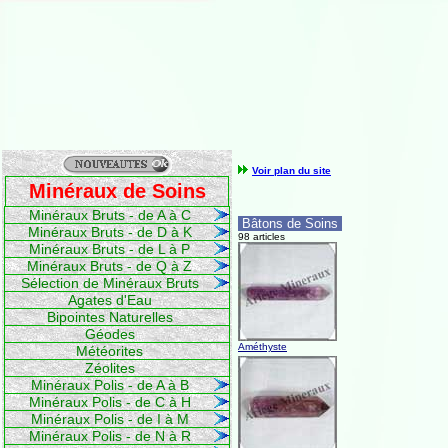
Voir plan du site
Minéraux de Soins
Minéraux Bruts - de A à C
Bâtons de Soins
Minéraux Bruts - de D à K
98 articles
Minéraux Bruts - de L à P
Minéraux Bruts - de Q à Z
Sélection de Minéraux Bruts
Agates d'Eau
Bipointes Naturelles
Géodes
Améthyste
Météorites
Zéolites
Minéraux Polis - de A à B
Minéraux Polis - de C à H
Minéraux Polis - de I à M
Minéraux Polis - de N à R