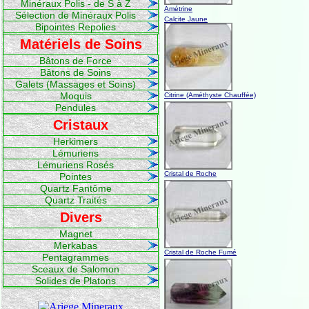
Minéraux Polis - de S à Z
Amétrine
Sélection de Minéraux Polis
Calcite Jaune
Bipointes Repolies
Matériels de Soins
Bâtons de Force
Bâtons de Soins
Galets (Massages et Soins)
Moquis
Citrine (Améthyste Chauffée)
Pendules
Cristaux
Herkimers
Lémuriens
Lémuriens Rosés
Cristal de Roche
Pointes
Quartz Fantôme
Quartz Traités
Divers
Magnet
Merkabas
Cristal de Roche Fumé
Pentagrammes
Sceaux de Salomon
Solides de Platons