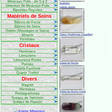
Minéraux Polis - de S à Z
Amétrine
Sélection de Minéraux Polis
Calcite Jaune
Bipointes Repolies
Matériels de Soins
Bâtons de Force
Bâtons de Soins
Galets (Massages et Soins)
Moquis
Citrine (Améthyste Chauffée)
Pendules
Cristaux
Herkimers
Lémuriens
Lémuriens Rosés
Cristal de Roche
Pointes
Quartz Fantôme
Quartz Traités
Divers
Magnet
Merkabas
Cristal de Roche Fumé
Pentagrammes
Sceaux de Salomon
Solides de Platons