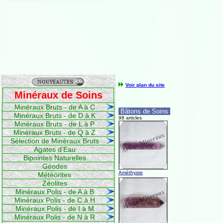
Voir plan du site
Minéraux de Soins
Minéraux Bruts - de A à C
Bâtons de Soins
Minéraux Bruts - de D à K
98 articles
Minéraux Bruts - de L à P
Minéraux Bruts - de Q à Z
Sélection de Minéraux Bruts
Agates d'Eau
Bipointes Naturelles
Géodes
Améthyste
Météorites
Zéolites
Minéraux Polis - de A à B
Minéraux Polis - de C à H
Minéraux Polis - de I à M
Minéraux Polis - de N à R