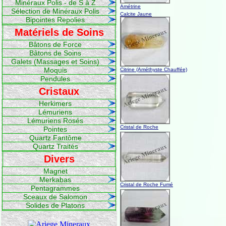
Minéraux Polis - de S à Z
Amétrine
Sélection de Minéraux Polis
Calcite Jaune
Bipointes Repolies
Matériels de Soins
Bâtons de Force
Bâtons de Soins
Galets (Massages et Soins)
Moquis
Citrine (Améthyste Chauffée)
Pendules
Cristaux
Herkimers
Lémuriens
Lémuriens Rosés
Cristal de Roche
Pointes
Quartz Fantôme
Quartz Traités
Divers
Magnet
Merkabas
Cristal de Roche Fumé
Pentagrammes
Sceaux de Salomon
Solides de Platons