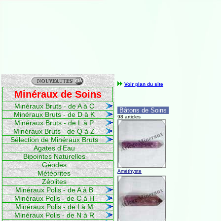
Voir plan du site
Minéraux de Soins
Minéraux Bruts - de A à C
Bâtons de Soins
Minéraux Bruts - de D à K
98 articles
Minéraux Bruts - de L à P
Minéraux Bruts - de Q à Z
Sélection de Minéraux Bruts
Agates d'Eau
Bipointes Naturelles
Géodes
Améthyste
Météorites
Zéolites
Minéraux Polis - de A à B
Minéraux Polis - de C à H
Minéraux Polis - de I à M
Minéraux Polis - de N à R