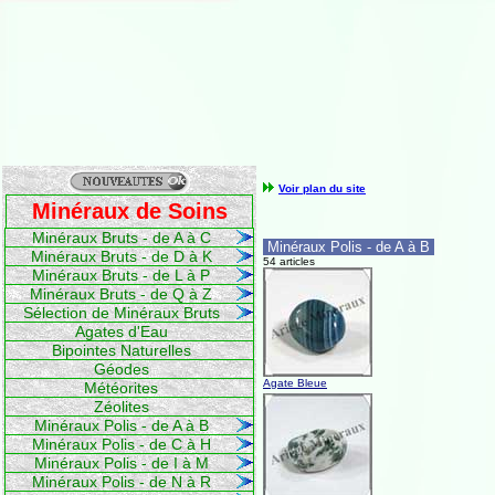
Voir plan du site
Minéraux de Soins
Minéraux Bruts - de A à C
Minéraux Polis - de A à B
Minéraux Bruts - de D à K
54 articles
Minéraux Bruts - de L à P
Minéraux Bruts - de Q à Z
Sélection de Minéraux Bruts
Agates d'Eau
Bipointes Naturelles
Géodes
Agate Bleue
Météorites
Zéolites
Minéraux Polis - de A à B
Minéraux Polis - de C à H
Minéraux Polis - de I à M
Minéraux Polis - de N à R