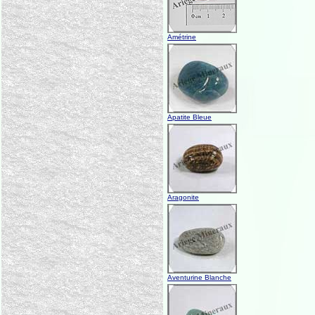
Amétrine
Apatite Bleue
Aragonite
Aventurine Blanche