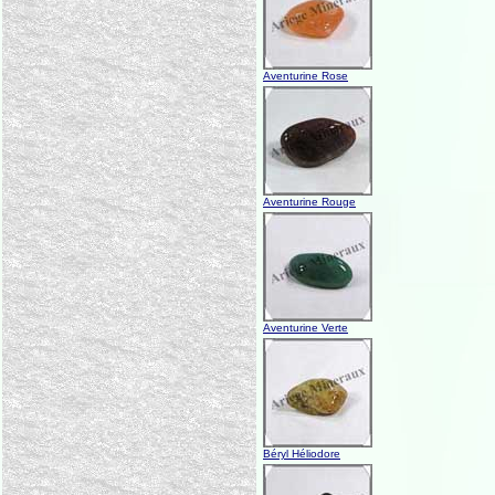
Aventurine Rose
Aventurine Rouge
Aventurine Verte
Béryl Héliodore