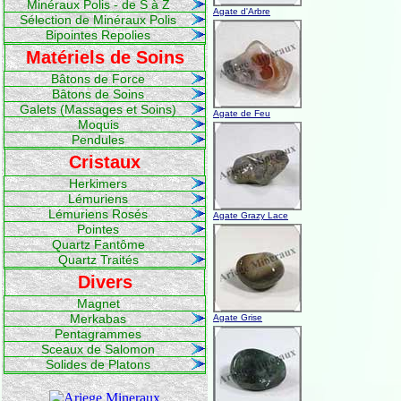
Minéraux Polis - de S à Z
Agate d'Arbre
Sélection de Minéraux Polis
Bipointes Repolies
Matériels de Soins
Bâtons de Force
Bâtons de Soins
Galets (Massages et Soins)
Agate de Feu
Moquis
Pendules
Cristaux
Herkimers
Lémuriens
Lémuriens Rosés
Agate Grazy Lace
Pointes
Quartz Fantôme
Quartz Traités
Divers
Magnet
Merkabas
Agate Grise
Pentagrammes
Sceaux de Salomon
Solides de Platons